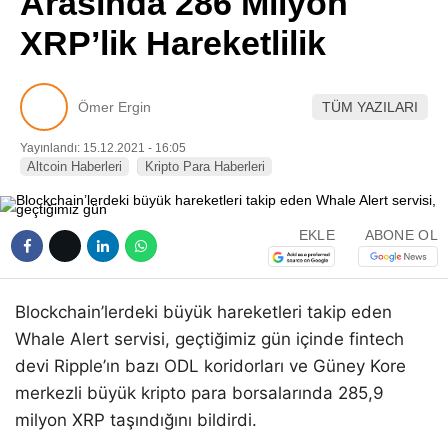
Arasında 286 Milyon
Pinterest
XRP’lik Hareketlilik
LinkedIn
Ömer Ergin
TÜM YAZILARI
Telegram
Yayınlandı: 15.12.2021 - 16:05
Altcoin Haberleri
Kripto Para Haberleri
EKLE
ABONE OL
Blockchain’lerdeki büyük hareketleri takip eden
Whale Alert servisi, geçtiğimiz gün içinde fintech
devi Ripple’ın bazı ODL koridorları ve Güney Kore
merkezli büyük kripto para borsalarında 285,9
milyon XRP taşındığını bildirdi.