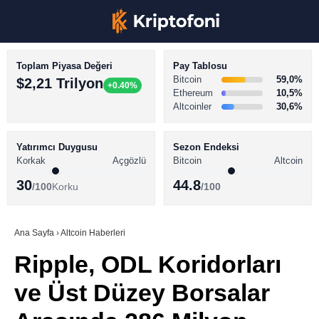
Toplam Piyasa Değeri
Pay Tablosu
Bitcoin
59,0%
$2,21 Trilyon
+0.40%
Ethereum
10,5%
Altcoinler
30,6%
KRİPTO PARA HABERLERİ
Facebook
BİTCOİN HABERLERİ
Yatırımcı Duygusu
Sezon Endeksi
Korkak
Açgözlü
Bitcoin
Altcoin
ALTCOİN HABERLERİ
30
44.8
/100
Korku
/100
AKADEMİ
Instagram
SÖZLÜK
Ana Sayfa
›
Altcoin Haberleri
Ripple, ODL Koridorları
Youtube
ve Üst Düzey Borsalar
TikTok