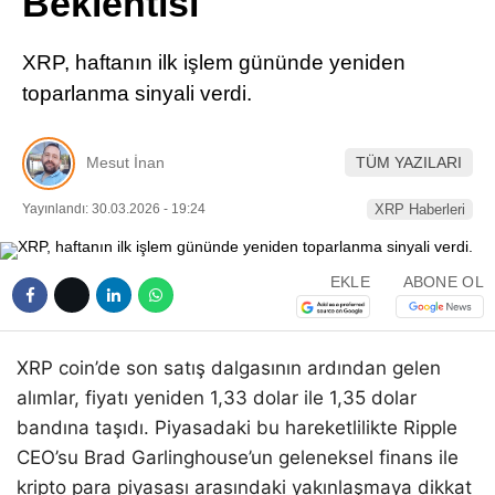
Beklentisi
Pinterest
XRP, haftanın ilk işlem gününde yeniden
LinkedIn
toparlanma sinyali verdi.
Telegram
Mesut İnan
TÜM YAZILARI
Yayınlandı: 30.03.2026 - 19:24
XRP Haberleri
EKLE
ABONE OL
XRP coin’de son satış dalgasının ardından gelen
alımlar, fiyatı yeniden 1,33 dolar ile 1,35 dolar
bandına taşıdı. Piyasadaki bu hareketlilikte Ripple
CEO’su Brad Garlinghouse’un geleneksel finans ile
kripto para piyasası arasındaki yakınlaşmaya dikkat