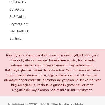
CoinGecko
CoinGlass
SoSoValue
CryptoQuant
IntoTheBlock
Santiment
Risk Uyarısı: Kripto paralarla yapılan işlemler yüksek risk içerir.
Piyasa fiyatları ani ve sert hareketlere açıktır; bu nedenle
yatırımınızın bir kısmını veya tamamını kaybedebilirsiniz.
Kaldıraçlı işlemler riskleri daha da artırır. Yatırım kararı almadan
önce finansal durumunuzu, bilgi seviyenizi ve risk toleransınızı
dikkatlice değerlendiriniz. Kriptofoni’de yer alan veriler ve içerikler
bilgi amaçlı olup, kesinlik ve güncellik garantisi verilmez.
Doğabilecek kayıplardan Kriptofoni sorumlu tutulamaz.
Kriptofoni © 2020 - 2026. Tüm hakları saklıdır.