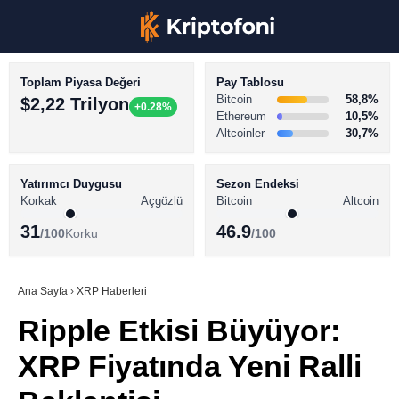
Toplam Piyasa Değeri
Pay Tablosu
Bitcoin
58,8%
$2,22 Trilyon
+0.28%
Ethereum
10,5%
Altcoinler
30,7%
KRİPTO PARA HABERLERİ
Facebook
BİTCOİN HABERLERİ
Yatırımcı Duygusu
Sezon Endeksi
Korkak
Açgözlü
Bitcoin
Altcoin
ALTCOİN HABERLERİ
31
46.9
/100
Korku
/100
AKADEMİ
Instagram
SÖZLÜK
Ana Sayfa
›
XRP Haberleri
Ripple Etkisi Büyüyor:
Youtube
XRP Fiyatında Yeni Ralli
TikTok