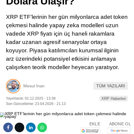
Dolara Ulaşır?
Pinterest
XRP ETF’lerinin her gün milyonlarca adet token
LinkedIn
çekmesi halinde yapay zeka modelleri uzun
vadede XRP fiyatı için üç haneli rakamlara
Telegram
kadar uzanan agresif senaryolar ortaya
koyuyor. Piyasa katılımcıları kurumsal ilginin
arz üzerindeki potansiyel etkisini anlamaya
çalışırken teorik modeller heyecan yaratıyor.
Mesut İnan
TÜM YAZILARI
Yayınlandı: 01.12.2025 - 13:38
XRP Haberleri
Son Güncelleme: 23.04.2026 - 21:13
EKLE
ABONE OL