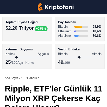
Toplam Piyasa Değeri
Pay Tablosu
Bitcoin
58,9%
$2,20 Trilyon
+0.53%
Ethereum
10,4%
Altcoinler
30,6%
KRİPTO PARA HABERLERİ
Facebook
BİTCOİN HABERLERİ
Yatırımcı Duygusu
Sezon Endeksi
Korkak
Açgözlü
Bitcoin
Altcoin
ALTCOİN HABERLERİ
25
49
/100
Aşırı Korku
/100
AKADEMİ
Instagram
SÖZLÜK
Ana Sayfa
›
XRP Haberleri
Ripple, ETF’ler Günlük 11
Youtube
Milyon XRP Çekerse Kaç
TikTok