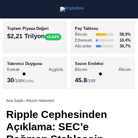
Toplam Piyasa Değeri
Pay Tablosu
Bitcoin
58,9%
$2,21 Trilyon
+0.04%
Ethereum
10,4%
Altcoinler
30,7%
KRİPTO PARA HABERLERİ
Facebook
BİTCOİN HABERLERİ
Yatırımcı Duygusu
Sezon Endeksi
Korkak
Açgözlü
Bitcoin
Altcoin
ALTCOİN HABERLERİ
30
45.8
/100
Korku
/100
AKADEMİ
Instagram
SÖZLÜK
Ana Sayfa
›
Altcoin Haberleri
Ripple Cephesinden
Youtube
Açıklama: SEC’e
TikTok