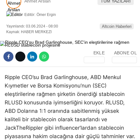
Ahmet Arslan
TÜM YAZILARI
Editör:
Ömer Ergin
Yayınlandı: 03.06.2024 - 08:00
Altcoin Haberleri
Kaynak: HABER MERKEZI
EKLE
ABONE OL
Ripple CEO’su Brad Garlinghouse, ABD Menkul
Kıymetler ve Borsa Komisyonu’nun (SEC)
eleştirilerine rağmen şirketin önerdiği stablecoin
RLUSD konusunda iyimserliğini koruyor. RLUSD,
ABD Dolarına 1:1 oranında sabitlenmiş yüksek
kaliteli bir stablecoin olarak tasarlandı ve
JackTheRippler gibi influencer’lardan stablecoin
piyasasına hakim olacağına dair güçlü tahminler var.