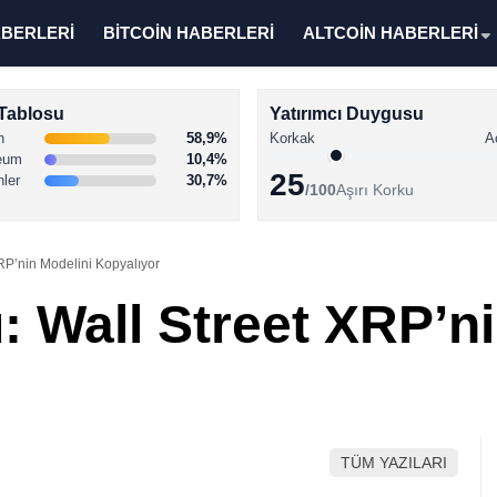
ABERLERİ
BİTCOİN HABERLERİ
ALTCOİN HABERLERİ
Tablosu
Yatırımcı Duygusu
n
58,9%
Korkak
A
eum
10,4%
25
nler
30,7%
/100
Aşırı Korku
RP’nin Modelini Kopyalıyor
: Wall Street XRP’ni
TÜM YAZILARI