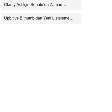
Clarity Act İçin Senato’da Zaman
LinkedIn
Daralıyor
Upbit ve Bithumb’dan Yeni Listeleme
Telegram
Hamlesi: HOME, META2 ve USDG
Geliyor