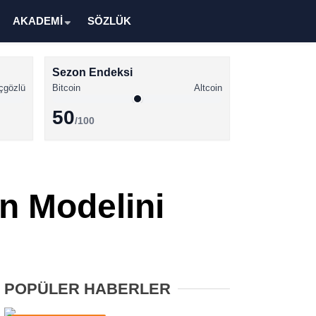
AKADEMİ
SÖZLÜK
Sezon Endeksi
çgözlü
Bitcoin
Altcoin
50
/100
Kripto Para Haberleri
Bitcoin Haberleri
n Modelini
Altcoin Haberleri
Ethereum Haberleri
Solana Haberleri
POPÜLER HABERLER
XRP Haberleri
Memecoin Haberleri