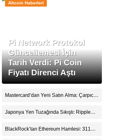
Altcoin Haberleri
Stablecoin Haberleri
Pi Network Protokol
Facebook
Güncellemesi İçin
Tarih Verdi: Pi Coin
Fiyatı Direnci Aştı
Instagram
Youtube
Mastercard’dan Yeni Satın Alma: Çarpıcı
Ripple Detayı
TikTok
Japonya Yen Tuzağında Sıkıştı: Ripple
(XRP) Üçüncü Yol Olabilir mi?
Pinterest
BlackRock’tan Ethereum Hamlesi: 311
Milyar Dolarlık Nakit Serisi Zincire Taşındı