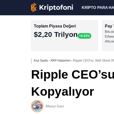
KRİPTO PARA H
Toplam Piyasa Değeri
Pay 
Bitcoi
$2,20 Trilyon
+0.43%
Ether
Altcoi
Ana Sayfa
›
XRP Haberleri
›
Ripple CEO’su: Wall Street X
Ripple CEO’su
Kopyalıyor
Mesut İnan