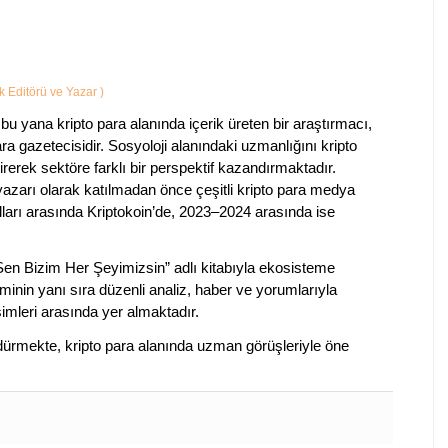
ik Editörü ve Yazar
)
bu yana kripto para alanında içerik üreten bir araştırmacı,
a gazetecisidir. Sosyoloji alanındaki uzmanlığını kripto
irerek sektöre farklı bir perspektif kazandırmaktadır.
 yazarı olarak katılmadan önce çeşitli kripto para medya
lları arasında Kriptokoin’de, 2023–2024 arasında ise
 Sen Bizim Her Şeyimizsin” adlı kitabıyla ekosisteme
iminin yanı sıra düzenli analiz, haber ve yorumlarıyla
isimleri arasında yer almaktadır.
sürdürmekte, kripto para alanında uzman görüşleriyle öne