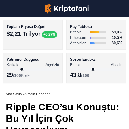
Toplam Piyasa Değeri
Pay Tablosu
Bitcoin
59,0%
$2,21 Trilyon
+0.27%
Ethereum
10,5%
Altcoinler
30,6%
KRİPTO PARA HABERLERİ
Facebook
BİTCOİN HABERLERİ
Yatırımcı Duygusu
Sezon Endeksi
Korkak
Açgözlü
Bitcoin
Altcoin
ALTCOİN HABERLERİ
29
43.8
/100
Korku
/100
AKADEMİ
Instagram
SÖZLÜK
Ana Sayfa
›
Altcoin Haberleri
Ripple CEO’su Konuştu:
Youtube
Bu Yıl İçin Çok
TikTok