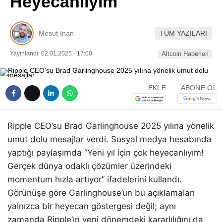
Heyecanlıyım
Pinterest
Mesut İnan
TÜM YAZILARI
LinkedIn
Yayınlandı: 02.01.2025 - 17:00
Altcoin Haberleri
Telegram
EKLE
ABONE OL
Ripple CEO’su Brad Garlinghouse 2025 yılına yönelik
umut dolu mesajlar verdi. Sosyal medya hesabında
yaptığı paylaşımda “Yeni yıl için çok heyecanlıyım!
Gerçek dünya odaklı çözümler üzerindeki
momentum hızla artıyor” ifadelerini kullandı.
Görünüşe göre Garlinghouse’un bu açıklamaları
yalnızca bir heyecan göstergesi değil; aynı
zamanda Ripple’ın yeni dönemdeki kararlılığını da