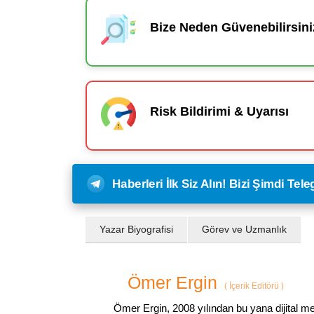
Bize Neden Güvenebilirsini
Risk Bildirimi & Uyarısı
Haberleri İlk Siz Alın! Bizi Şimdi Te
Yazar Biyografisi
Görev ve Uzmanlık
Ömer Ergin
(
İçerik Editörü
)
Ömer Ergin, 2008 yılından bu yana dijital me