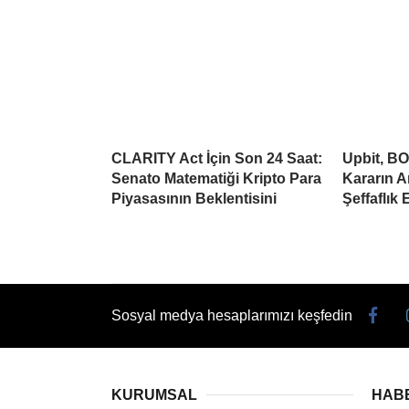
CLARITY Act İçin Son 24 Saat:
Upbit, BO
Senato Matematiği Kripto Para
Kararın A
Piyasasının Beklentisini
Şeffaflık 
Sosyal medya hesaplarımızı keşfedin
KURUMSAL
HAB