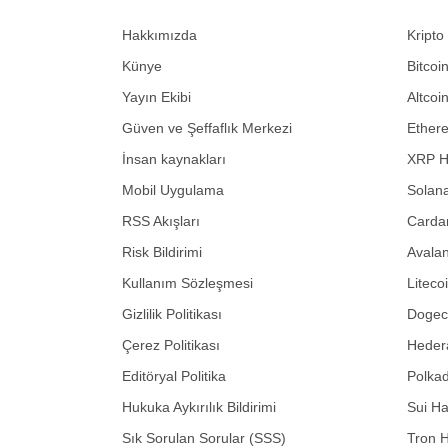
Hakkımızda
Kripto
Künye
Bitcoi
Yayın Ekibi
Altcoi
Güven ve Şeffaflık Merkezi
Ether
İnsan kaynakları
XRP H
Mobil Uygulama
Solana
RSS Akışları
Carda
Risk Bildirimi
Avalan
Kullanım Sözleşmesi
Liteco
Gizlilik Politikası
Dogeco
Çerez Politikası
Hedera
Editöryal Politika
Polkad
Hukuka Aykırılık Bildirimi
Sui Ha
Sık Sorulan Sorular (SSS)
Tron H