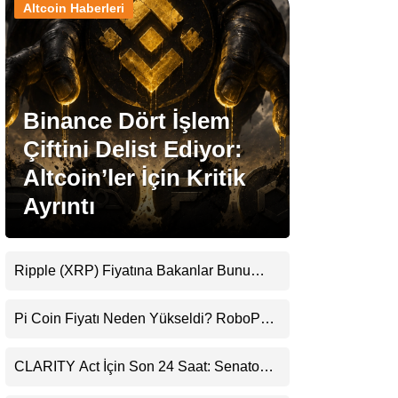
Altcoin Haberleri
Stablecoin Haberleri
Binance Dört İşlem
Facebook
Çiftini Delist Ediyor:
Altcoin’ler İçin Kritik
Ayrıntı
Instagram
Youtube
Ripple (XRP) Fiyatına Bakanlar Bunu
Kaçırıyor: Evernorth’tan Dikkat Çeken
Uyarı
TikTok
Pi Coin Fiyatı Neden Yükseldi? RoboPay
Ortaklığı ve Güncelleme İyimserliği
Destekledi
Pinterest
CLARITY Act İçin Son 24 Saat: Senato
Matematiği Kripto Para Piyasasının