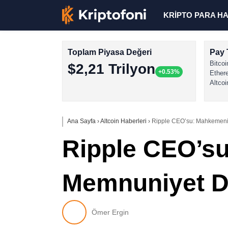
KRİPTO PARA H
Toplam Piyasa Değeri
Pay 
Bitcoi
$2,21 Trilyon
+0.53%
Ether
Altcoi
Ana Sayfa
›
Altcoin Haberleri
›
Ripple CEO’su: Mahkemeni
Ripple CEO’s
Memnuniyet 
Ömer Ergin