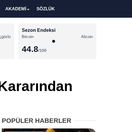
AKADEMİ
SÖZLÜK
Sezon Endeksi
çgözlü
Bitcoin
Altcoin
44.8
/100
Kripto Para Haberleri
Bitcoin Haberleri
Kararından
Altcoin Haberleri
Ethereum Haberleri
Solana Haberleri
POPÜLER HABERLER
XRP Haberleri
Memecoin Haberleri