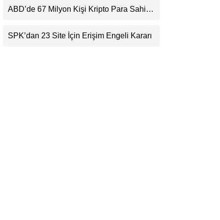
Beklentisini Bozabilir
ABD’de 67 Milyon Kişi Kripto Para Sahibi:
LinkedIn
Ripple’dan “Eski Algılar Yıkıldı” Mesajı
SPK’dan 23 Site İçin Erişim Engeli Kararı
Telegram