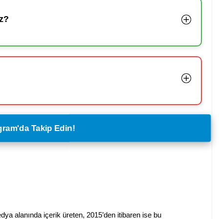
z?
legram'da Takip Edin!
dya alanında içerik üreten, 2015’den itibaren ise bu