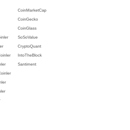
CoinMarketCap
CoinGecko
CoinGlass
inler
SoSoValue
er
CryptoQuant
oinler
IntoTheBlock
ler
Santiment
oinler
nler
ler
r