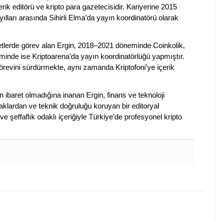
erik editörü ve kripto para gazetecisidir. Kariyerine 2015
ılları arasında Sihirli Elma’da yayın koordinatörü olarak
rketlerde görev alan Ergin, 2018–2021 döneminde Coinkolik,
nde ise Kriptoarena’da yayın koordinatörlüğü yapmıştır.
evini sürdürmekte, aynı zamanda Kriptofoni’ye içerik
en ibaret olmadığına inanan Ergin, finans ve teknoloji
klardan ve teknik doğruluğu koruyan bir editoryal
ve şeffaflık odaklı içeriğiyle Türkiye’de profesyonel kripto