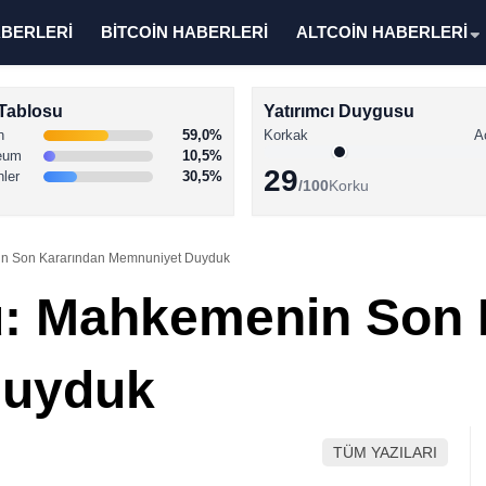
ABERLERİ
BİTCOİN HABERLERİ
ALTCOİN HABERLERİ
Tablosu
Yatırımcı Duygusu
n
59,0%
Korkak
A
eum
10,5%
29
nler
30,5%
/100
Korku
n Son Kararından Memnuniyet Duyduk
u: Mahkemenin Son 
Duyduk
TÜM YAZILARI