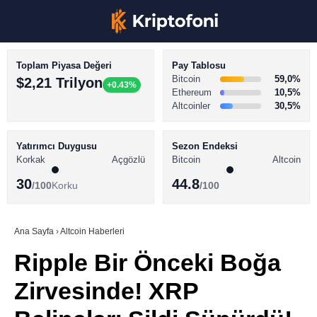
Toplam Piyasa Değeri
Pay Tablosu
Bitcoin
59,0%
$2,21 Trilyon
+0.43%
Ethereum
10,5%
Altcoinler
30,5%
KRİPTO PARA HABERLERİ
Facebook
BİTCOİN HABERLERİ
Yatırımcı Duygusu
Sezon Endeksi
Korkak
Açgözlü
Bitcoin
Altcoin
ALTCOİN HABERLERİ
30
44.8
/100
Korku
/100
AKADEMİ
Instagram
SÖZLÜK
Ana Sayfa
›
Altcoin Haberleri
Ripple Bir Önceki Boğa
Youtube
Zirvesinde! XRP
TikTok