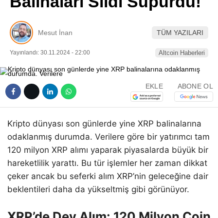
Balinaları Sildi Süpürdü!
Pinterest
Mesut İnan
TÜM YAZILARI
LinkedIn
Yayınlandı: 30.11.2024 - 22:00
Altcoin Haberleri
Telegram
EKLE
ABONE OL
Kripto dünyası son günlerde yine XRP balinalarına
odaklanmış durumda. Verilere göre bir yatırımcı tam
120 milyon XRP alımı yaparak piyasalarda büyük bir
hareketlilik yarattı. Bu tür işlemler her zaman dikkat
çeker ancak bu seferki alım XRP’nin geleceğine dair
beklentileri daha da yükseltmiş gibi görünüyor.
XRP’de Dev Alım: 120 Milyon Coin