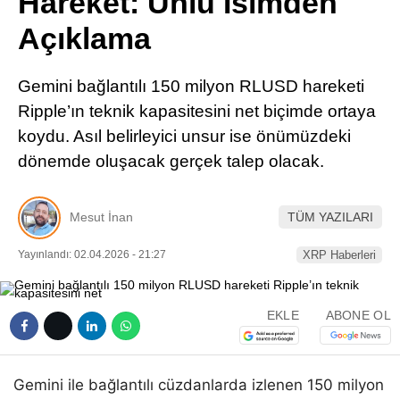
Hareket: Ünlü İsimden
Pinterest
Açıklama
LinkedIn
Gemini bağlantılı 150 milyon RLUSD hareketi
Ripple’ın teknik kapasitesini net biçimde ortaya
Telegram
koydu. Asıl belirleyici unsur ise önümüzdeki
dönemde oluşacak gerçek talep olacak.
Mesut İnan
TÜM YAZILARI
Yayınlandı: 02.04.2026 - 21:27
XRP Haberleri
EKLE
ABONE OL
Gemini ile bağlantılı cüzdanlarda izlenen 150 milyon