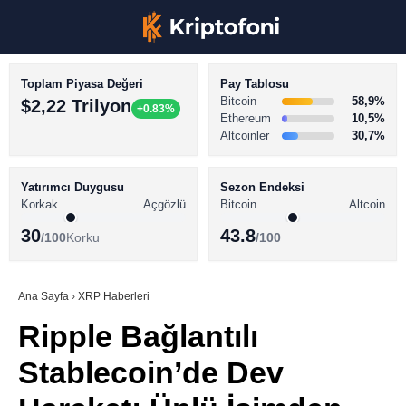
Toplam Piyasa Değeri
Pay Tablosu
Bitcoin
58,9%
$2,22 Trilyon
+0.83%
Ethereum
10,5%
Altcoinler
30,7%
KRİPTO PARA HABERLERİ
Facebook
BİTCOİN HABERLERİ
Yatırımcı Duygusu
Sezon Endeksi
Korkak
Açgözlü
Bitcoin
Altcoin
ALTCOİN HABERLERİ
30
43.8
/100
Korku
/100
AKADEMİ
Instagram
SÖZLÜK
Ana Sayfa
›
XRP Haberleri
Ripple Bağlantılı
Youtube
Stablecoin’de Dev
TikTok