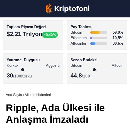
Toplam Piyasa Değeri
Pay Tablosu
Bitcoin
59,0%
$2,21 Trilyon
+0.40%
Ethereum
10,5%
Altcoinler
30,6%
KRİPTO PARA HABERLERİ
Facebook
BİTCOİN HABERLERİ
Yatırımcı Duygusu
Sezon Endeksi
Korkak
Açgözlü
Bitcoin
Altcoin
ALTCOİN HABERLERİ
30
44.8
/100
Korku
/100
AKADEMİ
Instagram
SÖZLÜK
Ana Sayfa
›
Altcoin Haberleri
Ripple, Ada Ülkesi ile
Youtube
Anlaşma İmzaladı
TikTok