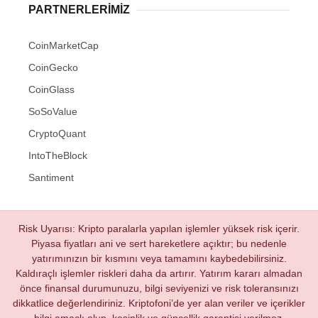
PARTNERLERIMIZ
CoinMarketCap
CoinGecko
CoinGlass
SoSoValue
CryptoQuant
IntoTheBlock
Santiment
Risk Uyarısı: Kripto paralarla yapılan işlemler yüksek risk içerir.
Piyasa fiyatları ani ve sert hareketlere açıktır; bu nedenle
yatırımınızın bir kısmını veya tamamını kaybedebilirsiniz.
Kaldıraçlı işlemler riskleri daha da artırır. Yatırım kararı almadan
önce finansal durumunuzu, bilgi seviyenizi ve risk toleransınızı
dikkatlice değerlendiriniz. Kriptofoni’de yer alan veriler ve içerikler