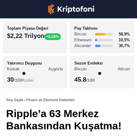
Toplam Piyasa Değeri
Pay Tablosu
Bitcoin
58,9%
$2,22 Trilyon
+0.28%
Ethereum
10,5%
Altcoinler
30,7%
KRİPTO PARA HABERLERİ
Facebook
BİTCOİN HABERLERİ
Yatırımcı Duygusu
Sezon Endeksi
Korkak
Açgözlü
Bitcoin
Altcoin
ALTCOİN HABERLERİ
30
45.8
/100
Korku
/100
AKADEMİ
Instagram
SÖZLÜK
Ana Sayfa
›
Finans ve Ekonomi Haberleri
Ripple’a 63 Merkez
Youtube
Bankasından Kuşatma!
TikTok