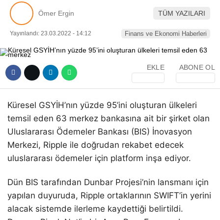
Pinterest
Ömer Ergin
TÜM YAZILARI
Yayınlandı: 23.03.2022 - 14:12
Finans ve Ekonomi Haberleri
LinkedIn
EKLE
ABONE OL
Telegram
Küresel GSYİH’nın yüzde 95’ini oluşturan ülkeleri
temsil eden 63 merkez bankasına ait bir şirket olan
Uluslararası Ödemeler Bankası (BIS) İnovasyon
Merkezi, Ripple ile doğrudan rekabet edecek
uluslararası ödemeler için platform inşa ediyor.
Dün BIS tarafından Dunbar Projesi’nin lansmanı için
yapılan duyuruda, Ripple ortaklarının SWIFT’in yerini
alacak sistemde ilerleme kaydettiği belirtildi.