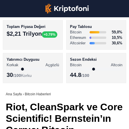
Toplam Piyasa Değeri
Pay Tablosu
Bitcoin
59,0%
$2,21 Trilyon
+0.79%
Ethereum
10,5%
Altcoinler
30,6%
KRİPTO PARA HABERLERİ
Facebook
BİTCOİN HABERLERİ
Yatırımcı Duygusu
Sezon Endeksi
Korkak
Açgözlü
Bitcoin
Altcoin
ALTCOİN HABERLERİ
30
44.8
/100
Korku
/100
AKADEMİ
Instagram
SÖZLÜK
Ana Sayfa
›
Bitcoin Haberleri
Riot, CleanSpark ve Core
Youtube
Scientific! Bernstein’ın
TikTok