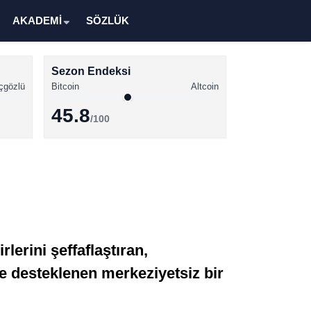
AKADEMİ
SÖZLÜK
Sezon Endeksi
çgözlü
Bitcoin
Altcoin
45.8
/100
Kripto Para Haberleri
Bitcoin Haberleri
Altcoin Haberleri
Ethereum Haberleri
lerini şeffaflaştıran,
Solana Haberleri
rle desteklenen merkeziyetsiz bir
XRP Haberleri
Memecoin Haberleri