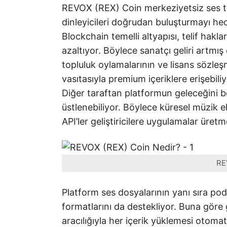
REVOX (REX) Coin merkeziyetsiz ses tekn
dinleyicileri doğrudan buluşturmayı hede
Blockchain temelli altyapısı, telif hakla
azaltıyor. Böylece sanatçı geliri artmı
topluluk oylamalarının ve lisans sözleşm
vasıtasıyla premium içeriklere erişebili
Diğer taraftan platformun geleceğini b
üstlenebiliyor. Böylece küresel müzik 
API’ler geliştiricilere uygulamalar üretm
RE
Platform ses dosyalarının yanı sıra podca
formatlarını da destekliyor. Buna göre g
aracılığıyla her içerik yüklemesi otom