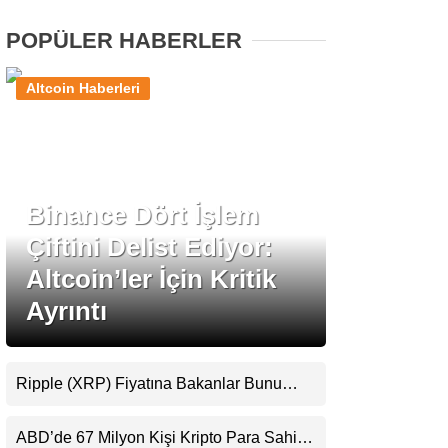
POPÜLER HABERLER
Stablecoin Haberleri
Altcoin Haberleri
Facebook
Binance Dört İşlem
Çiftini Delist Ediyor:
Instagram
Altcoin’ler İçin Kritik
Youtube
Ayrıntı
TikTok
Ripple (XRP) Fiyatına Bakanlar Bunu
Kaçırıyor: Evernorth’tan Dikkat Çeken
Pinterest
Uyarı
ABD’de 67 Milyon Kişi Kripto Para Sahibi: