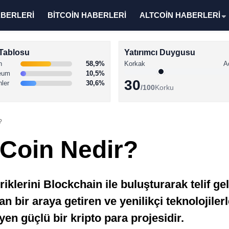
ABERLERİ
BİTCOİN HABERLERİ
ALTCOİN HABERLERİ
Tablosu
Yatırımcı Duygusu
n
58,9%
Korkak
A
eum
10,5%
30
nler
30,6%
/100
Korku
?
Coin Nedir?
erini Blockchain ile buluşturarak telif gelir
an bir araya getiren ve yenilikçi teknolojile
n güçlü bir kripto para projesidir.