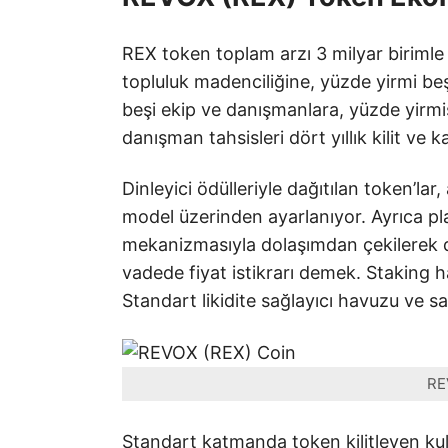
REX token toplam arzı 3 milyar birimle s
topluluk madenciliğine, yüzde yirmi beşi
beşi ekip ve danışmanlara, yüzde yirmis
danışman tahsisleri dört yıllık kilit ve 
Dinleyici ödülleriyle dağıtılan token’lar
model üzerinden ayarlanıyor. Ayrıca plat
mekanizmasıyla dolaşımdan çekilerek d
vadede fiyat istikrarı demek. Staking h
Standart likidite sağlayıcı havuzu ve s
RE
Standart katmanda token kilitleyen kull