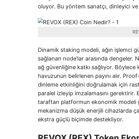
oluyor. Bu yöntem sanatçı, dinleyici ve 
RE
Dinamik staking modeli, ağın işlemci gü
sağlanan node’lar arasında dengeler. No
ağ güvenliğine katkı sağlıyor. Böylece k
havuzunun belirlenen payını alır. Proof
dinleme etkinliğini doğrulamak için rast
paralel izleyip imzalamasını gerektirir.
taraftan platformun ekonomik modeli ger
mekanizma düşük enerjili cihazlarda çalış
ekstra güçlü biçimde destekliyor.
REVOX (REX) Token Eko