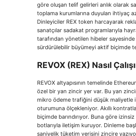
göre oluşan telif gelirleri anlık olarak s
toplama kurumlarına duyulan ihtiyaç a
Dinleyiciler REX token harcayarak rek
sanatçılar sadakat programlarıyla hayra
tarafından yönetilen hibeler sayesinde
sürdürülebilir büyümeyi aktif biçimde t
REVOX (REX) Nasıl Çalışı
REVOX altyapısının temelinde Ethereu
özel bir yan zincir yer var. Bu yan zi
mikro ödeme trafiğini düşük maliyetle 
oturumuna ölçekleniyor. Akıllı kontratla
biçimde barındırıyor. Buna göre izinsiz
botlarıyla iletişim kuruyor. Dinleme başl
saniyelik tüketim verisini zincire yazı