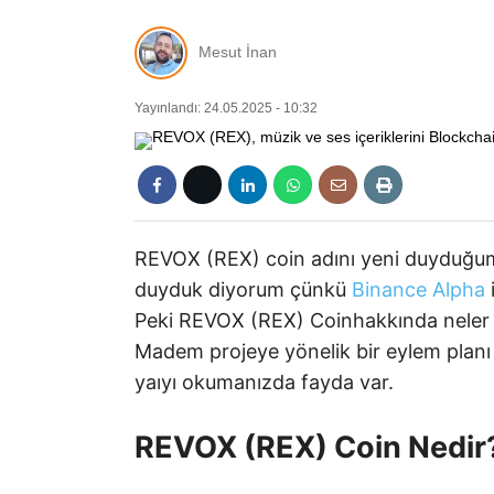
Mesut İnan
Yayınlandı: 24.05.2025 - 10:32
REVOX (REX) coin adını yeni duyduğumuz
duyduk diyorum çünkü
Binance Alpha
i
Peki REVOX (REX) Coinhakkında neler bil
Madem projeye yönelik bir eylem pla
yaıyı okumanızda fayda var.
REVOX (REX) Coin Nedir