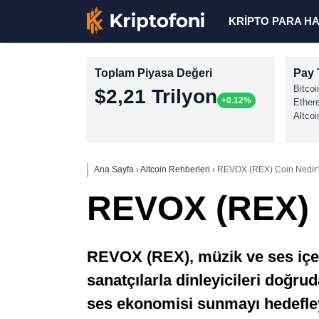
KRİPTO PARA H
Toplam Piyasa Değeri
Pay 
Bitcoi
$2,21 Trilyon
+0.12%
Ether
Altcoi
Ana Sayfa
›
Altcoin Rehberleri
›
REVOX (REX) Coin Nedir
REVOX (REX) 
REVOX (REX), müzik ve ses içerikl
sanatçılarla dinleyicileri doğrud
ses ekonomisi sunmayı hedefleye