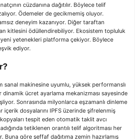
anatçının cüzdanına dağıtılır. Böylece telif
zalıyor. Ödemeler de gecikmemiş oluyor.
lamsız deneyim kazanıyor. Diğer taraftan
n kitlesini ödüllendirebiliyor. Ekosistem topluluk
 yeni yetenekleri platforma çekiyor. Böylece
eşvik ediyor.
r?
m sanal makinesine uyumlu, yüksek performanslı
ncir dinamik ücret ayarlama mekanizması sayesinde
işliyor. Sonrasında milyonlarca eşzamanlı dinleme
r içerik dosyalarını IPFS üzerinde şifrelenmiş
 kopyaları tespit eden otomatik taklit avcı
adığında tetiklenen orantılı telif algoritması her
yor. Buna göre şeffaf dağıtıma zemin hazırlamış