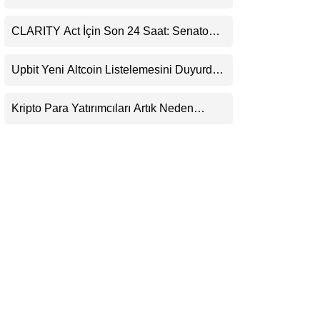
Ripple’dan “Eski Algılar Yıkıldı” Mesajı
LinkedIn
CLARITY Act İçin Son 24 Saat: Senato
Matematiği Kripto Para Piyasasının
Telegram
Beklentisini Bozabilir
Upbit Yeni Altcoin Listelemesini Duyurdu:
KRW, BTC ve USDT Paritelerinde İşlem
Görecek
Kripto Para Yatırımcıları Artık Neden
Evlerinde Hedef Alınıyor?