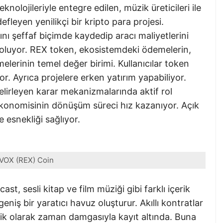
olojileriyle entegre edilen, müzik üreticileri ile
fleyen yenilikçi bir kripto para projesi.
rını şeffaf biçimde kaydedip aracı maliyetlerini
ş oluyor. REX token, ekosistemdeki ödemelerin,
elerinin temel değer birimi. Kullanıcılar token
yor. Ayrıca projelere erken yatırım yapabiliyor.
elirleyen karar mekanizmalarında aktif rol
ekonomisinin dönüşüm süreci hız kazanıyor. Açık
e esnekliği sağlıyor.
VOX (REX) Coin
st, sesli kitap ve film müziği gibi farklı içerik
eniş bir yaratıcı havuz oluşturur. Akıllı kontratlar
atik olarak zaman damgasıyla kayıt altında. Buna