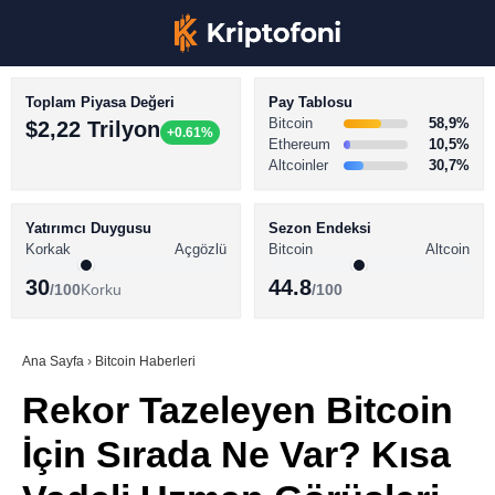
Toplam Piyasa Değeri
Pay Tablosu
Bitcoin
58,9%
$2,22 Trilyon
+0.61%
Ethereum
10,5%
Altcoinler
30,7%
KRİPTO PARA HABERLERİ
Facebook
BİTCOİN HABERLERİ
Yatırımcı Duygusu
Sezon Endeksi
Korkak
Açgözlü
Bitcoin
Altcoin
ALTCOİN HABERLERİ
30
44.8
/100
Korku
/100
AKADEMİ
Instagram
SÖZLÜK
Ana Sayfa
›
Bitcoin Haberleri
Rekor Tazeleyen Bitcoin
Youtube
İçin Sırada Ne Var? Kısa
TikTok