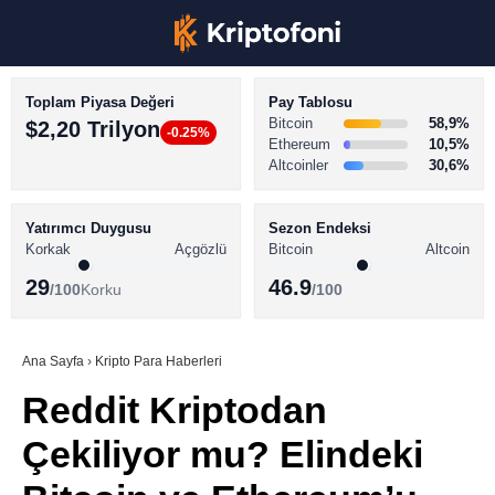
Toplam Piyasa Değeri
Pay Tablosu
Bitcoin
58,9%
$2,20 Trilyon
-0.25%
Ethereum
10,5%
Altcoinler
30,6%
KRİPTO PARA HABERLERİ
Facebook
BİTCOİN HABERLERİ
Yatırımcı Duygusu
Sezon Endeksi
Korkak
Açgözlü
Bitcoin
Altcoin
ALTCOİN HABERLERİ
29
46.9
/100
Korku
/100
AKADEMİ
Instagram
SÖZLÜK
Ana Sayfa
›
Kripto Para Haberleri
Reddit Kriptodan
Youtube
Çekiliyor mu? Elindeki
TikTok