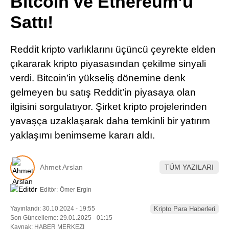
Bitcoin ve Ethereum’u
Pinterest
Sattı!
LinkedIn
Reddit kripto varlıklarını üçüncü çeyrekte elden
çıkararak kripto piyasasından çekilme sinyali
Telegram
verdi. Bitcoin’in yükseliş dönemine denk
gelmeyen bu satış Reddit’in piyasaya olan
ilgisini sorgulatıyor. Şirket kripto projelerinden
yavaşça uzaklaşarak daha temkinli bir yatırım
yaklaşımı benimseme kararı aldı.
Ahmet Arslan
TÜM YAZILARI
Editör:
Ömer Ergin
Yayınlandı: 30.10.2024 - 19:55
Kripto Para Haberleri
Son Güncelleme: 29.01.2025 - 01:15
Kaynak: HABER MERKEZI