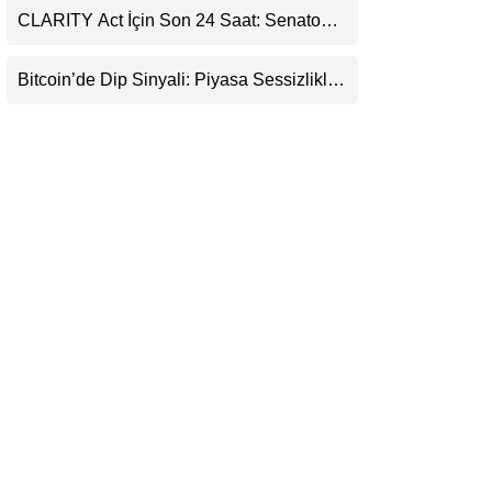
Destekledi
CLARITY Act İçin Son 24 Saat: Senato
LinkedIn
Matematiği Kripto Para Piyasasının
Beklentisini Bozabilir
Bitcoin’de Dip Sinyali: Piyasa Sessizlikle
Telegram
Sıkışıyor