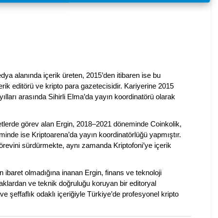
dya alanında içerik üreten, 2015’den itibaren ise bu
erik editörü ve kripto para gazetecisidir. Kariyerine 2015
ılları arasında Sihirli Elma’da yayın koordinatörü olarak
rketlerde görev alan Ergin, 2018–2021 döneminde Coinkolik,
nde ise Kriptoarena’da yayın koordinatörlüğü yapmıştır.
evini sürdürmekte, aynı zamanda Kriptofoni’ye içerik
en ibaret olmadığına inanan Ergin, finans ve teknoloji
klardan ve teknik doğruluğu koruyan bir editoryal
ve şeffaflık odaklı içeriğiyle Türkiye’de profesyonel kripto