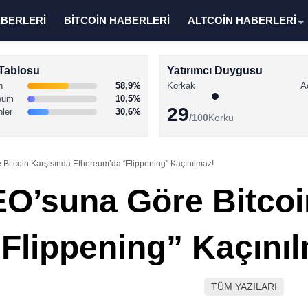
ABERLERİ
BİTCOİN HABERLERİ
ALTCOİN HABERLERİ
Tablosu
Yatırımcı Duygusu
n
58,9%
Korkak
A
eum
10,5%
29
nler
30,6%
/100
Korku
Bitcoin Karşısında Ethereum’da “Flippening” Kaçınılmaz!
EO’suna Göre Bitcoi
Flippening” Kaçını
TÜM YAZILARI