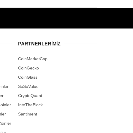
PARTNERLERIMIZ
CoinMarketCap
CoinGecko
CoinGlass
inler
SoSoValue
er
CryptoQuant
oinler
IntoTheBlock
ler
Santiment
oinler
nler