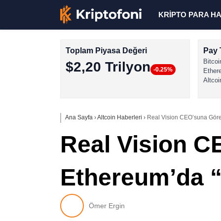
KRİPTO PARA H
Toplam Piyasa Değeri
Pay 
Bitcoi
$2,20 Trilyon
-0.25%
Ether
Altcoi
Ana Sayfa
›
Altcoin Haberleri
›
Real Vision CEO’suna Göre 
Real Vision C
Ethereum’da “
Ömer Ergin