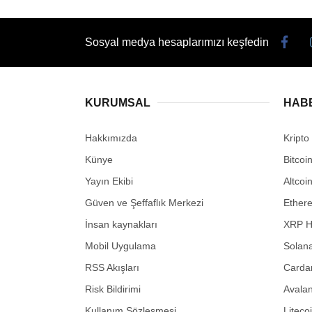
Sosyal medya hesaplarımızı keşfedin
KURUMSAL
HAB
Hakkımızda
Kripto
Künye
Bitcoi
Yayın Ekibi
Altcoi
Güven ve Şeffaflık Merkezi
Ether
İnsan kaynakları
XRP H
Mobil Uygulama
Solana
RSS Akışları
Carda
Risk Bildirimi
Avalan
Kullanım Sözleşmesi
Liteco