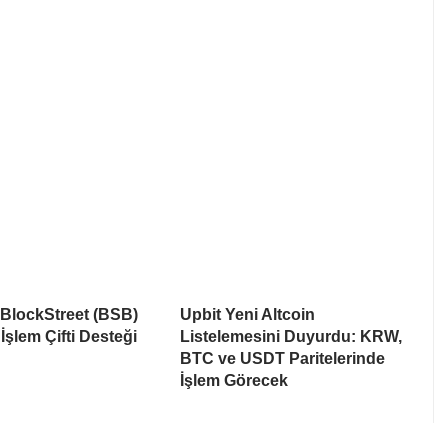
 BlockStreet (BSB)
Upbit Yeni Altcoin
İşlem Çifti Desteği
Listelemesini Duyurdu: KRW,
BTC ve USDT Paritelerinde
İşlem Görecek