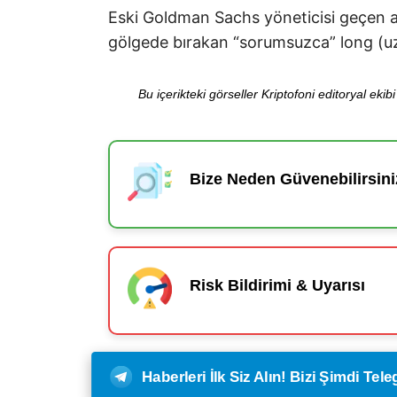
Eski Goldman Sachs yöneticisi geçen ay
gölgede bırakan “sorumsuzca” long (uzu
Bu içerikteki görseller Kriptofoni editoryal ek
Bize Neden Güvenebilirsini
Risk Bildirimi & Uyarısı
Haberleri İlk Siz Alın! Bizi Şimdi Te