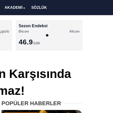
AKADEMİ
SÖZLÜK
Sezon Endeksi
çgözlü
Bitcoin
Altcoin
46.9
/100
Kripto Para Haberleri
Bitcoin Haberleri
n Karşısında
Altcoin Haberleri
Ethereum Haberleri
lmaz!
Solana Haberleri
POPÜLER HABERLER
XRP Haberleri
Memecoin Haberleri