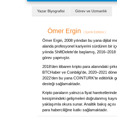
Yazar Biyografisi
Görev ve Uzmanlık
Ömer Ergin
(
İçerik Editörü
)
Ömer Ergin, 2008 yılından bu yana dijital me
alanda profesyonel kariyerini sürdüren bir iç
yılında ShiftDelete’de başlamış, 2016–2018 y
görev yapmıştır.
2018’den itibaren kripto para alanındaki şi
BTCHaber ve Coinbilgi’de, 2020–2021 dönemi
2022’den bu yana COINTURK’te editörlük gör
desteği sağlamaktadır.
Kripto paraların yalnızca fiyat hareketlerind
kesişimindeki gelişmeleri doğrulanmış kayna
yaklaşımla okura sunar. Analitik bakış açısı 
para haberciliğine katkı sağlamaktadır.