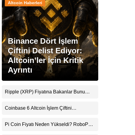
Altcoin Haberleri
Stablecoin Haberleri
Binance Dört İşlem
Facebook
Çiftini Delist Ediyor:
Altcoin’ler İçin Kritik
Ayrıntı
Instagram
Youtube
Ripple (XRP) Fiyatına Bakanlar Bunu
Kaçırıyor: Evernorth’tan Dikkat Çeken
Uyarı
TikTok
Coinbase 6 Altcoin İşlem Çiftini
Durduracak
Pinterest
Pi Coin Fiyatı Neden Yükseldi? RoboPay
Ortaklığı ve Güncelleme İyimserliği