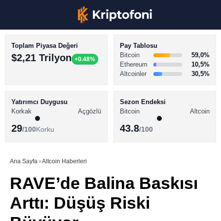
Toplam Piyasa Değeri
Pay Tablosu
Bitcoin
59,0%
$2,21 Trilyon
+0.48%
Ethereum
10,5%
Altcoinler
30,5%
KRİPTO PARA HABERLERİ
Facebook
BİTCOİN HABERLERİ
Yatırımcı Duygusu
Sezon Endeksi
Korkak
Açgözlü
Bitcoin
Altcoin
ALTCOİN HABERLERİ
29
43.8
/100
Korku
/100
AKADEMİ
Instagram
SÖZLÜK
Ana Sayfa
›
Altcoin Haberleri
RAVE’de Balina Baskısı
Youtube
Arttı: Düşüş Riski
TikTok