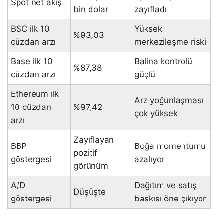
Spot net akış
bin dolar
zayıfladı
BSC ilk 10
Yüksek
%93,03
cüzdan arzı
merkezileşme riski
Base ilk 10
Balina kontrolü
%87,38
cüzdan arzı
güçlü
Ethereum ilk
Arz yoğunlaşması
10 cüzdan
%97,42
çok yüksek
arzı
Zayıflayan
BBP
Boğa momentumu
pozitif
göstergesi
azalıyor
görünüm
A/D
Dağıtım ve satış
Düşüşte
göstergesi
baskısı öne çıkıyor