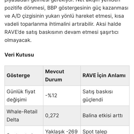
pozitife dönmesi, BBP göstergesinin güç kazanması
ve A/D çizgisinin yukarı yönlü hareket etmesi, kısa
vadeli toparlanma ihtimalini artırabilir. Aksi halde
RAVE’de satış baskısının devam etmesi şaşırtıcı
olmayacak.
Veri Kutusu
Mevcut
Gösterge
RAVE İçin Anlamı
Durum
Günlük fiyat
Satış baskısı
-%12
değişimi
güçlendi
Whale-Retail
0,272
Balina etkisi arttı
Delta
Yaklaşık -269
Spot talep