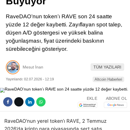
Büyüyor
Pinterest
RaveDAO’nun token’ı RAVE son 24 saatte
LinkedIn
yüzde 12 değer kaybetti. Zayıflayan spot talep,
düşen A/D göstergesi ve yüksek balina
Telegram
yoğunlaşması, fiyat üzerindeki baskının
sürebileceğini gösteriyor.
Mesut İnan
TÜM YAZILARI
Yayınlandı: 02.07.2026 - 12:19
Altcoin Haberleri
EKLE
ABONE OL
RaveDAO’nun yerel token’ı RAVE, 2 Temmuz
2026’da kripto para piyasasında sert satış