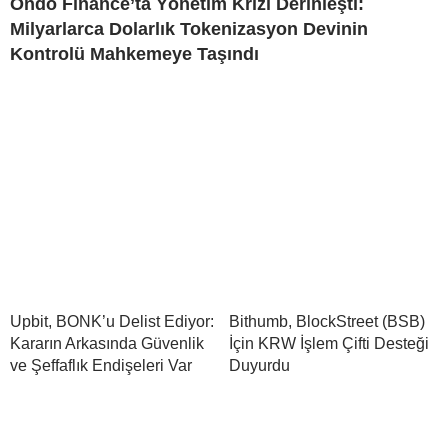
Ondo Finance’ta Yönetim Krizi Derinleşti:
Milyarlarca Dolarlık Tokenizasyon Devinin
Kontrolü Mahkemeye Taşındı
Upbit, BONK’u Delist Ediyor:
Bithumb, BlockStreet (BSB)
Kararın Arkasında Güvenlik
İçin KRW İşlem Çifti Desteği
ve Şeffaflık Endişeleri Var
Duyurdu