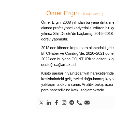
Ömer Ergin
(
İçerik Editörü
)
Ömer Ergin, 2008 yılından bu yana dijital me
alanda profesyonel kariyerini sürdüren bir iç
yılında ShiftDelete’de başlamış, 2016–2018 y
görev yapmıştır.
2018’den itibaren kripto para alanındaki şi
BTCHaber ve Coinbilgi’de, 2020–2021 dönemi
2022’den bu yana COINTURK’te editörlük gör
desteği sağlamaktadır.
Kripto paraların yalnızca fiyat hareketlerind
kesişimindeki gelişmeleri doğrulanmış kayna
yaklaşımla okura sunar. Analitik bakış açısı 
para haberciliğine katkı sağlamaktadır.