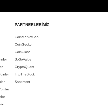
PARTNERLERIMIZ
CoinMarketCap
CoinGecko
CoinGlass
inler
SoSoValue
er
CryptoQuant
oinler
IntoTheBlock
ler
Santiment
oinler
nler
ler