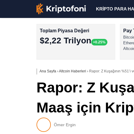
KRİPTO PARA H
Toplam Piyasa Değeri
Pay 
Bitcoi
$2,22 Trilyon
+0.25%
Ether
Altcoi
Ana Sayfa
›
Altcoin Haberleri
›
Rapor: Z Kuşağının %51’i ve
Rapor: Z Kuşa
Maaş için Krip
Ömer Ergin