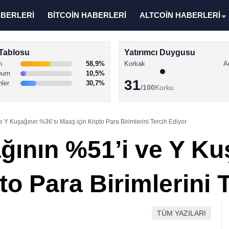
ABERLERİ
BİTCOİN HABERLERİ
ALTCOİN HABERLERİ
Tablosu
Yatırımcı Duygusu
n
58,9%
Korkak
A
eum
10,5%
31
nler
30,7%
/100
Korku
 Y Kuşağının %36’sı Maaş için Kripto Para Birimlerini Tercih Ediyor
ğının %51’i ve Y Ku
to Para Birimlerini 
TÜM YAZILARI