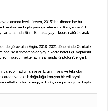
dya alanında içerik üreten, 2015’den itibaren ise bu
erik editörü ve kripto para gazetecisidir. Kariyerine 2015
ılları arasında Sihirli Elma’da yayın koordinatörü olarak
rketlerde görev alan Ergin, 2018–2021 döneminde Coinkolik,
nde ise Kriptoarena’da yayın koordinatörlüğü yapmıştır.
evini sürdürmekte, aynı zamanda Kriptofoni’ye içerik
en ibaret olmadığına inanan Ergin, finans ve teknoloji
klardan ve teknik doğruluğu koruyan bir editoryal
ve şeffaflık odaklı içeriğiyle Türkiye’de profesyonel kripto