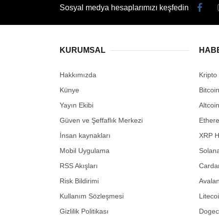
Sosyal medya hesaplarımızı keşfedin
KURUMSAL
HAB
Hakkımızda
Kripto
Künye
Bitcoi
Yayın Ekibi
Altcoi
Güven ve Şeffaflık Merkezi
Ether
İnsan kaynakları
XRP H
Mobil Uygulama
Solana
RSS Akışları
Carda
Risk Bildirimi
Avalan
Kullanım Sözleşmesi
Liteco
Gizlilik Politikası
Dogeco