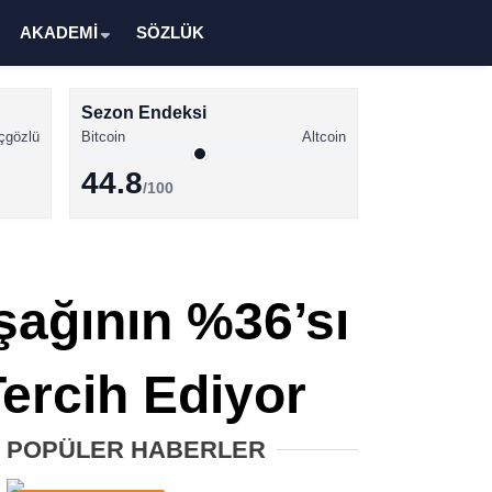
AKADEMİ
SÖZLÜK
Sezon Endeksi
çgözlü
Bitcoin
Altcoin
44.8
/100
Kripto Para Haberleri
Bitcoin Haberleri
şağının %36’sı
Altcoin Haberleri
Ethereum Haberleri
Tercih Ediyor
Solana Haberleri
POPÜLER HABERLER
XRP Haberleri
Memecoin Haberleri