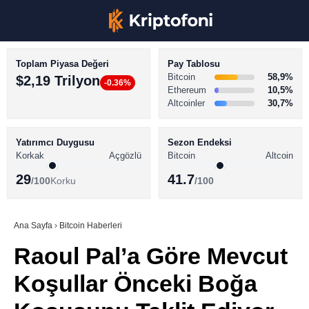
Toplam Piyasa Değeri
Pay Tablosu
Bitcoin
58,9%
$2,19 Trilyon
-0.36%
Ethereum
10,5%
Altcoinler
30,7%
KRİPTO PARA HABERLERİ
Facebook
BİTCOİN HABERLERİ
Yatırımcı Duygusu
Sezon Endeksi
Korkak
Açgözlü
Bitcoin
Altcoin
ALTCOİN HABERLERİ
29
41.7
/100
Korku
/100
AKADEMİ
Instagram
SÖZLÜK
Ana Sayfa
›
Bitcoin Haberleri
Raoul Pal’a Göre Mevcut
Youtube
Koşullar Önceki Boğa
TikTok