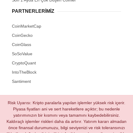
Son 1 Ayda En Çok Düşen Coinler
PARTNERLERIMIZ
CoinMarketCap
CoinGecko
CoinGlass
SoSoValue
CryptoQuant
IntoTheBlock
Santiment
Risk Uyarısı: Kripto paralarla yapılan işlemler yüksek risk içerir.
Piyasa fiyatları ani ve sert hareketlere açıktır; bu nedenle
yatırımınızın bir kısmını veya tamamını kaybedebilirsiniz.
Kaldıraçlı işlemler riskleri daha da artırır. Yatırım kararı almadan
önce finansal durumunuzu, bilgi seviyenizi ve risk toleransınızı