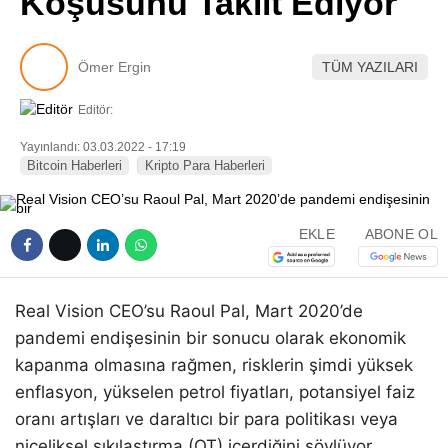
Koşusunu Taklit Ediyor
Pinterest
Ömer Ergin
TÜM YAZILARI
LinkedIn
Editör:
Telegram
Yayınlandı: 03.03.2022 - 17:19
Bitcoin Haberleri
Kripto Para Haberleri
EKLE
ABONE OL
Real Vision CEO’su Raoul Pal, Mart 2020’de
pandemi endişesinin bir sonucu olarak ekonomik
kapanma olmasına rağmen, risklerin şimdi yüksek
enflasyon, yükselen petrol fiyatları, potansiyel faiz
oranı artışları ve daraltıcı bir para politikası veya
niceliksel sıkılaştırma (QT) içerdiğini söylüyor.