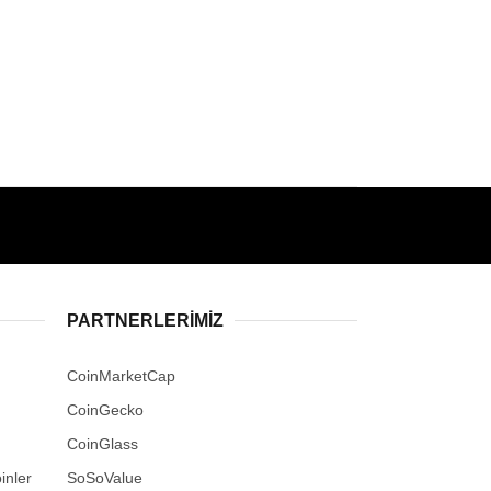
PARTNERLERIMIZ
CoinMarketCap
CoinGecko
CoinGlass
inler
SoSoValue