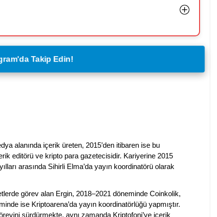
legram'da Takip Edin!
dya alanında içerik üreten, 2015’den itibaren ise bu
erik editörü ve kripto para gazetecisidir. Kariyerine 2015
ılları arasında Sihirli Elma’da yayın koordinatörü olarak
rketlerde görev alan Ergin, 2018–2021 döneminde Coinkolik,
nde ise Kriptoarena’da yayın koordinatörlüğü yapmıştır.
evini sürdürmekte, aynı zamanda Kriptofoni’ye içerik