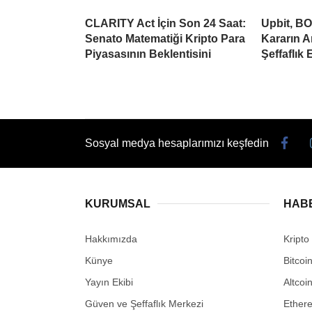
CLARITY Act İçin Son 24 Saat:
Upbit, BO
Senato Matematiği Kripto Para
Kararın A
Piyasasının Beklentisini
Şeffaflık 
Sosyal medya hesaplarımızı keşfedin
KURUMSAL
HAB
Hakkımızda
Kripto
Künye
Bitcoi
Yayın Ekibi
Altcoi
Güven ve Şeffaflık Merkezi
Ether