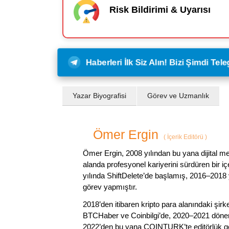
Risk Bildirimi & Uyarısı
Haberleri İlk Siz Alın! Bizi Şimdi Te
Yazar Biyografisi
Görev ve Uzmanlık
Ömer Ergin
(
İçerik Editörü
)
Ömer Ergin, 2008 yılından bu yana dijital me
alanda profesyonel kariyerini sürdüren bir iç
yılında ShiftDelete’de başlamış, 2016–2018 y
görev yapmıştır.
2018’den itibaren kripto para alanındaki şi
BTCHaber ve Coinbilgi’de, 2020–2021 dönemi
2022’den bu yana COINTURK’te editörlük gör