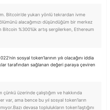
um. Bitcoin’de yukarı yönlü tekrardan ivme
n bölümünü alacağımızı düşündüğüm bir merkez
 Bitcoin %300’lük artış sergilerken, Ethereum
2’nin sosyal token’larının yılı olacağını iddia
luklar tarafından sağlanan değeri paraya çeviren
m çünkü üzerinde çalıştığım ve hakkında
 var, ama bence bu yıl sosyal token’ların
amıyor.
Bazı devasa toplulukların token’laştığını