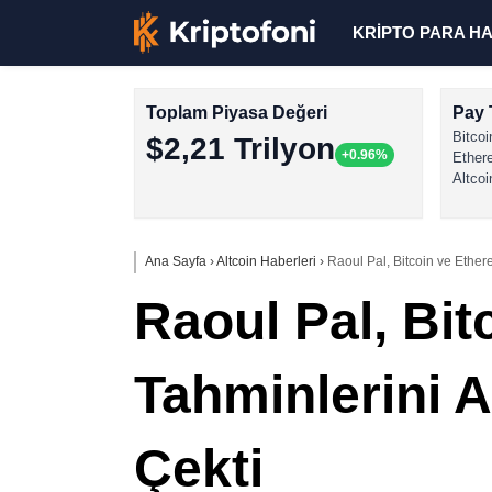
KRİPTO PARA H
Toplam Piyasa Değeri
Pay 
Bitcoi
$2,21 Trilyon
+0.96%
Ether
Altcoi
Ana Sayfa
›
Altcoin Haberleri
›
Raoul Pal, Bitcoin ve Ether
Raoul Pal, Bit
Tahminlerini A
Çekti