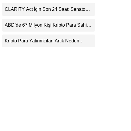
Ortaklığı ve Güncelleme İyimserliği
LinkedIn
Destekledi
CLARITY Act İçin Son 24 Saat: Senato
Matematiği Kripto Para Piyasasının
Telegram
Beklentisini Bozabilir
ABD’de 67 Milyon Kişi Kripto Para Sahibi:
Ripple’dan “Eski Algılar Yıkıldı” Mesajı
Kripto Para Yatırımcıları Artık Neden
Evlerinde Hedef Alınıyor?