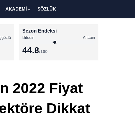
AKADEMİ
SÖZLÜK
Sezon Endeksi
çgözlü
Bitcoin
Altcoin
44.8
/100
Kripto Para Haberleri
Bitcoin Haberleri
in 2022 Fiyat
Altcoin Haberleri
Ethereum Haberleri
Sektöre Dikkat
Solana Haberleri
XRP Haberleri
Memecoin Haberleri