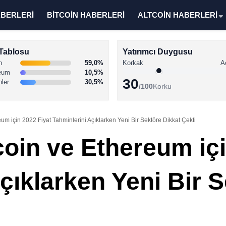
ABERLERİ
BİTCOİN HABERLERİ
ALTCOİN HABERLERİ
Tablosu
Yatırımcı Duygusu
n
59,0%
Korkak
A
eum
10,5%
30
nler
30,5%
/100
Korku
eum için 2022 Fiyat Tahminlerini Açıklarken Yeni Bir Sektöre Dikkat Çekti
coin ve Ethereum iç
çıklarken Yeni Bir 