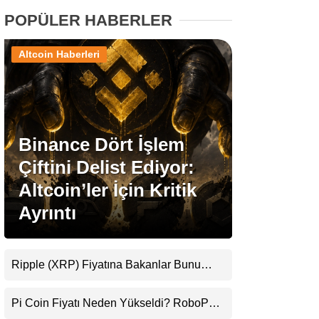
POPÜLER HABERLER
Stablecoin Haberleri
Altcoin Haberleri
Facebook
Binance Dört İşlem
Çiftini Delist Ediyor:
Instagram
Altcoin’ler İçin Kritik
Ayrıntı
Youtube
TikTok
Ripple (XRP) Fiyatına Bakanlar Bunu
Kaçırıyor: Evernorth’tan Dikkat Çeken
Pinterest
Uyarı
Pi Coin Fiyatı Neden Yükseldi? RoboPay