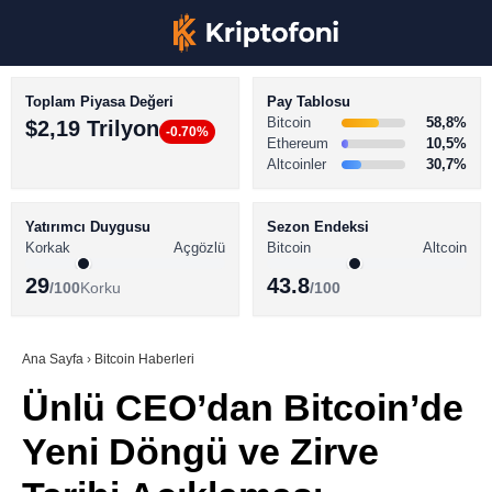
Toplam Piyasa Değeri
Pay Tablosu
Bitcoin
58,8%
$2,19 Trilyon
-0.70%
Ethereum
10,5%
Altcoinler
30,7%
KRİPTO PARA HABERLERİ
Facebook
BİTCOİN HABERLERİ
Yatırımcı Duygusu
Sezon Endeksi
Korkak
Açgözlü
Bitcoin
Altcoin
ALTCOİN HABERLERİ
29
43.8
/100
Korku
/100
AKADEMİ
Instagram
SÖZLÜK
Ana Sayfa
›
Bitcoin Haberleri
Ünlü CEO’dan Bitcoin’de
Youtube
Yeni Döngü ve Zirve
TikTok