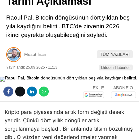
Tarihi Açıklaması
Pinterest
Raoul Pal, Bitcoin döngüsünün dört yıldan beş
LinkedIn
yıla kaydığını belirtti. BTC’de zirvenin 2026
ikinci çeyrekte oluşabileceğini söyledi.
Telegram
Mesut İnan
TÜM YAZILARI
Yayınlandı: 25.09.2025 - 11:13
Bitcoin Haberleri
EKLE
ABONE OL
Kripto para piyasasında artık form değişti desek
yeridir. Çünkü dört yıllık döngüler artık
sorgulanmaya başladı. Bir anlamda tılsım bozulmuş
gibi. O yüzden yeni değerlendirmeler yapmak