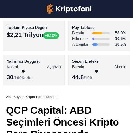
Toplam Piyasa Değeri
Pay Tablosu
Bitcoin
58,9%
$2,21 Trilyon
+0.18%
Ethereum
10,5%
Altcoinler
30,6%
KRİPTO PARA HABERLERİ
Facebook
BİTCOİN HABERLERİ
Yatırımcı Duygusu
Sezon Endeksi
Korkak
Açgözlü
Bitcoin
Altcoin
ALTCOİN HABERLERİ
30
44.8
/100
Korku
/100
AKADEMİ
Instagram
SÖZLÜK
Ana Sayfa
›
Kripto Para Haberleri
QCP Capital: ABD
Youtube
Seçimleri Öncesi Kripto
TikTok