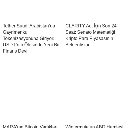
Tether Suudi Arabistan’da
CLARITY Act İçin Son 24
Gayrimenkul
Saat: Senato Matematiği
Tokenizasyonuna Giriyor:
Kripto Para Piyasasının
USDT’nin Ötesinde Yeni Bir
Beklentisini
Finans Devi
MARA’nın Bitcoin Varlıkları,
Wintermute’un ABD Hamlesi