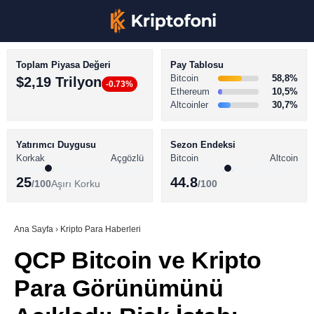
Toplam Piyasa Değeri
Pay Tablosu
Bitcoin
58,8%
$2,19 Trilyon
-0.73%
Ethereum
10,5%
Altcoinler
30,7%
KRİPTO PARA HABERLERİ
Facebook
BİTCOİN HABERLERİ
Yatırımcı Duygusu
Sezon Endeksi
Korkak
Açgözlü
Bitcoin
Altcoin
ALTCOİN HABERLERİ
25
44.8
/100
Aşırı Korku
/100
AKADEMİ
Instagram
SÖZLÜK
Ana Sayfa
›
Kripto Para Haberleri
QCP Bitcoin ve Kripto
Youtube
Para Görünümünü
TikTok