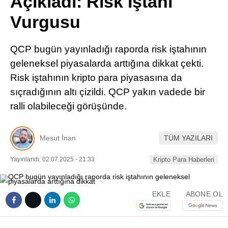
Açıkladı: Risk İştahı
Pinterest
Vurgusu
LinkedIn
QCP bugün yayınladığı raporda risk iştahının
geleneksel piyasalarda arttığına dikkat çekti.
Telegram
Risk iştahının kripto para piyasasına da
sıçradığının altı çizildi. QCP yakın vadede bir
ralli olabileceği görüşünde.
Mesut İnan
TÜM YAZILARI
Yayınlandı: 02.07.2025 - 21:33
Kripto Para Haberleri
EKLE
ABONE OL