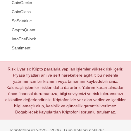
CoinGecko
CoinGlass
SoSoValue
CryptoQuant
IntoTheBlock
Santiment
Risk Uyarısı: Kripto paralarla yapılan işlemler yüksek risk içerir.
Piyasa fiyatları ani ve sert hareketlere açıktır; bu nedenle
yatırımınızın bir kısmını veya tamamını kaybedebilirsiniz.
Kaldıraçlı işlemler riskleri daha da artırır. Yatırım kararı almadan
önce finansal durumunuzu, bilgi seviyenizi ve risk toleransınızı
dikkatlice değerlendiriniz. Kriptofoni’de yer alan veriler ve içerikler
bilgi amaçlı olup, kesinlik ve güncellik garantisi verilmez.
Doğabilecek kayıplardan Kriptofoni sorumlu tutulamaz.
Kriptofoni © 2020 - 2026. Tüm hakları saklıdır.