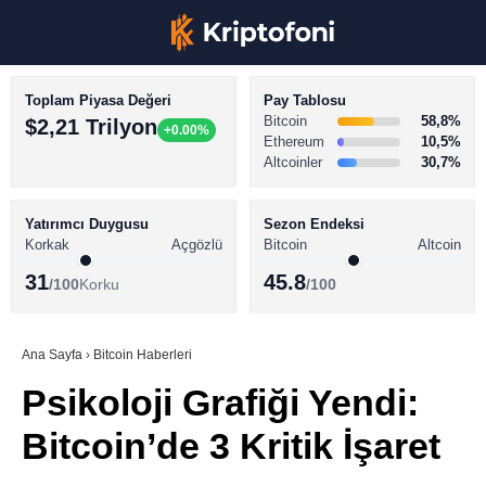
Toplam Piyasa Değeri
Pay Tablosu
Bitcoin
58,8%
$2,21 Trilyon
+0.00%
Ethereum
10,5%
Altcoinler
30,7%
KRİPTO PARA HABERLERİ
Facebook
BİTCOİN HABERLERİ
Yatırımcı Duygusu
Sezon Endeksi
Korkak
Açgözlü
Bitcoin
Altcoin
ALTCOİN HABERLERİ
31
45.8
/100
Korku
/100
AKADEMİ
Instagram
SÖZLÜK
Ana Sayfa
›
Bitcoin Haberleri
Psikoloji Grafiği Yendi:
Youtube
Bitcoin’de 3 Kritik İşaret
TikTok