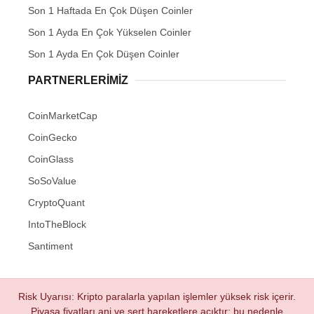
Son 1 Haftada En Çok Düşen Coinler
Son 1 Ayda En Çok Yükselen Coinler
Son 1 Ayda En Çok Düşen Coinler
PARTNERLERIMIZ
CoinMarketCap
CoinGecko
CoinGlass
SoSoValue
CryptoQuant
IntoTheBlock
Santiment
Risk Uyarısı: Kripto paralarla yapılan işlemler yüksek risk içerir.
Piyasa fiyatları ani ve sert hareketlere açıktır; bu nedenle