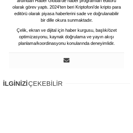
ardından Haber Global’de haber programları editörü
olarak görev yaptı. 2024’ten beri Kriptofoni’de kripto para
editörü olarak piyasa haberlerini sade ve doğrulanabilir
bir dille okura sunmaktadır.
Çelik, ekran ve dijital için haber kurgusu, başlık/özet
optimizasyonu, kaynak doğrulama ve yayın akışı
planlama/koordinasyonu konularında deneyimlidir.
İLGİNİZİ
ÇEKEBİLİR