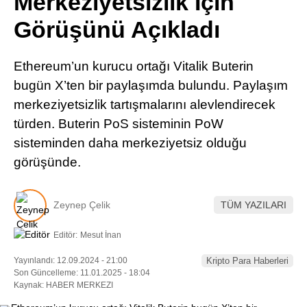
Merkeziyetsizlik İçin
Pinterest
Görüşünü Açıkladı
LinkedIn
Ethereum’un kurucu ortağı Vitalik Buterin
bugün X’ten bir paylaşımda bulundu. Paylaşım
Telegram
merkeziyetsizlik tartışmalarını alevlendirecek
türden. Buterin PoS sisteminin PoW
sisteminden daha merkeziyetsiz olduğu
görüşünde.
Zeynep Çelik
TÜM YAZILARI
Editör:
Mesut İnan
Yayınlandı: 12.09.2024 - 21:00
Kripto Para Haberleri
Son Güncelleme: 11.01.2025 - 18:04
Kaynak: HABER MERKEZI