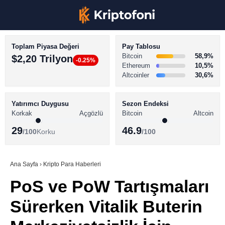
Toplam Piyasa Değeri
Pay Tablosu
Bitcoin
58,9%
$2,20 Trilyon
-0.25%
Ethereum
10,5%
Altcoinler
30,6%
KRİPTO PARA HABERLERİ
Facebook
BİTCOİN HABERLERİ
Yatırımcı Duygusu
Sezon Endeksi
Korkak
Açgözlü
Bitcoin
Altcoin
ALTCOİN HABERLERİ
29
46.9
/100
Korku
/100
AKADEMİ
Instagram
SÖZLÜK
Ana Sayfa
›
Kripto Para Haberleri
PoS ve PoW Tartışmaları
Youtube
Sürerken Vitalik Buterin
TikTok