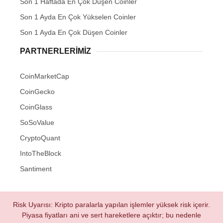
Son 1 Haftada En Çok Düşen Coinler
Son 1 Ayda En Çok Yükselen Coinler
Son 1 Ayda En Çok Düşen Coinler
PARTNERLERIMIZ
CoinMarketCap
CoinGecko
CoinGlass
SoSoValue
CryptoQuant
IntoTheBlock
Santiment
Risk Uyarısı: Kripto paralarla yapılan işlemler yüksek risk içerir.
Piyasa fiyatları ani ve sert hareketlere açıktır; bu nedenle