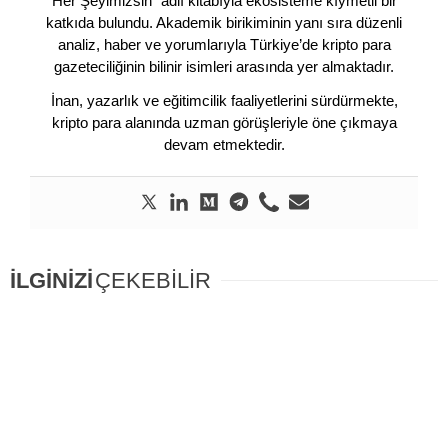
Her Şeyimizsin” adlı kitabıyla ekosisteme kıymetli bir
katkıda bulundu. Akademik birikiminin yanı sıra düzenli
analiz, haber ve yorumlarıyla Türkiye’de kripto para
gazeteciliğinin bilinir isimleri arasında yer almaktadır.
İnan, yazarlık ve eğitimcilik faaliyetlerini sürdürmekte,
kripto para alanında uzman görüşleriyle öne çıkmaya
devam etmektedir.
İLGİNİZİ
ÇEKEBİLİR