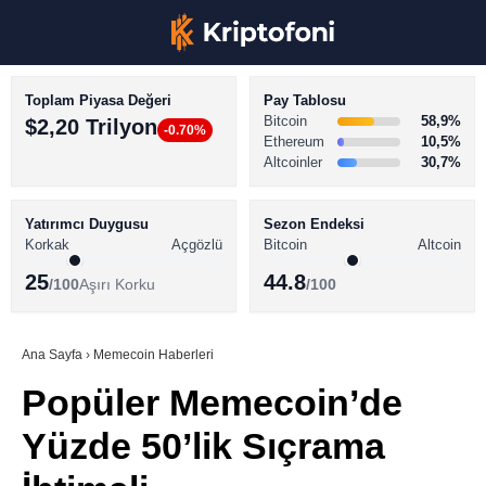
Toplam Piyasa Değeri
Pay Tablosu
Bitcoin
58,9%
$2,20 Trilyon
-0.70%
Ethereum
10,5%
Altcoinler
30,7%
KRİPTO PARA HABERLERİ
Facebook
BİTCOİN HABERLERİ
Yatırımcı Duygusu
Sezon Endeksi
Korkak
Açgözlü
Bitcoin
Altcoin
ALTCOİN HABERLERİ
25
44.8
/100
Aşırı Korku
/100
AKADEMİ
Instagram
SÖZLÜK
Ana Sayfa
›
Memecoin Haberleri
Popüler Memecoin’de
Youtube
Yüzde 50’lik Sıçrama
TikTok