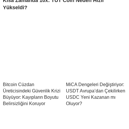
Kısa Zamanda 10x: TUT Coin Neden Hızlı
Yükseldi?
Bitcoin Cüzdan
MiCA Dengeleri Değiştiriyor:
Üreticisindeki Güvenlik Krizi
USDT Avrupa’dan Çekilirken
Büyüyor: Kayıpların Boyutu
USDC Yeni Kazanan mı
Belirsizliğini Koruyor
Oluyor?