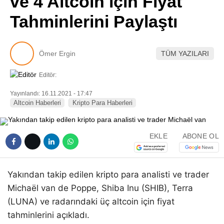
ve 4 Altcoin için Fiyat
Pinterest
Tahminlerini Paylaştı
LinkedIn
Ömer Ergin
TÜM YAZILARI
Telegram
Editör:
Yayınlandı: 16.11.2021 - 17:47
Altcoin Haberleri
Kripto Para Haberleri
EKLE
ABONE OL
Yakından takip edilen kripto para analisti ve trader
Michaël van de Poppe, Shiba Inu (SHIB), Terra
(LUNA) ve radarındaki üç altcoin için fiyat
tahminlerini açıkladı.