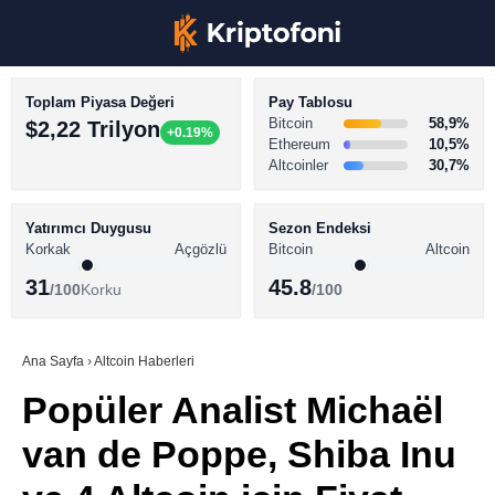
Toplam Piyasa Değeri
Pay Tablosu
Bitcoin
58,9%
$2,22 Trilyon
+0.19%
Ethereum
10,5%
Altcoinler
30,7%
KRİPTO PARA HABERLERİ
Facebook
BİTCOİN HABERLERİ
Yatırımcı Duygusu
Sezon Endeksi
Korkak
Açgözlü
Bitcoin
Altcoin
ALTCOİN HABERLERİ
31
45.8
/100
Korku
/100
AKADEMİ
Instagram
SÖZLÜK
Ana Sayfa
›
Altcoin Haberleri
Popüler Analist Michaël
Youtube
van de Poppe, Shiba Inu
TikTok