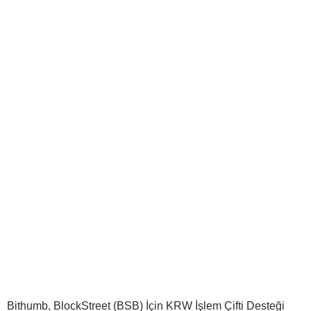
Bithumb, BlockStreet (BSB) İçin KRW İşlem Çifti Desteği