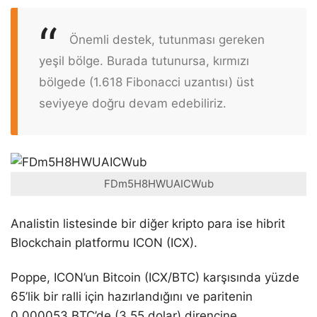
Önemli destek, tutunması gereken
yeşil bölge. Burada tutunursa, kırmızı
bölgede (1.618 Fibonacci uzantısı) üst
seviyeye doğru devam edebiliriz.
FDm5H8HWUAICWub
Analistin listesinde bir diğer kripto para ise hibrit
Blockchain platformu ICON (ICX).
Poppe, ICON’un Bitcoin (ICX/BTC) karşısında yüzde
65’lik bir ralli için hazırlandığını ve paritenin
0.000053 BTC’de (3,55 dolar) direncine