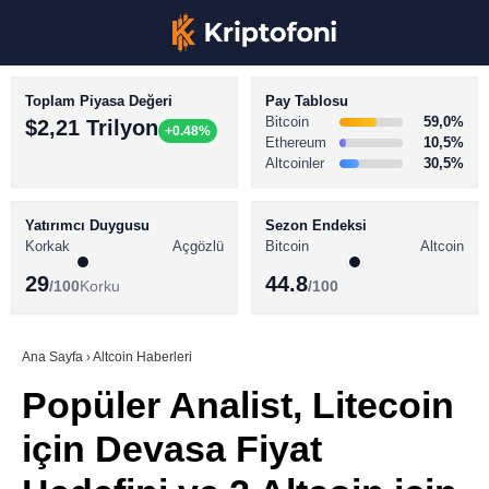
Toplam Piyasa Değeri
Pay Tablosu
Bitcoin
59,0%
$2,21 Trilyon
+0.48%
Ethereum
10,5%
Altcoinler
30,5%
KRİPTO PARA HABERLERİ
Facebook
BİTCOİN HABERLERİ
Yatırımcı Duygusu
Sezon Endeksi
Korkak
Açgözlü
Bitcoin
Altcoin
ALTCOİN HABERLERİ
29
44.8
/100
Korku
/100
AKADEMİ
Instagram
SÖZLÜK
Ana Sayfa
›
Altcoin Haberleri
Popüler Analist, Litecoin
Youtube
için Devasa Fiyat
TikTok