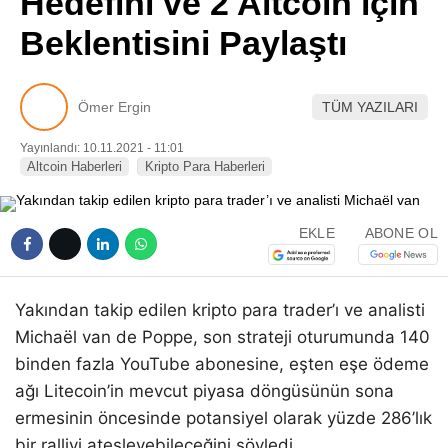
Hedefini ve 2 Altcoin için
Pinterest
Beklentisini Paylaştı
LinkedIn
Ömer Ergin
TÜM YAZILARI
Telegram
Yayınlandı: 10.11.2021 - 11:01
Altcoin Haberleri
Kripto Para Haberleri
EKLE
ABONE OL
Yakından takip edilen kripto para trader’ı ve analisti
Michaël van de Poppe, son strateji oturumunda 140
binden fazla YouTube abonesine, eşten eşe ödeme
ağı Litecoin’in mevcut piyasa döngüsünün sona
ermesinin öncesinde potansiyel olarak yüzde 286’lık
bir ralliyi ateşleyebileceğini söyledi.