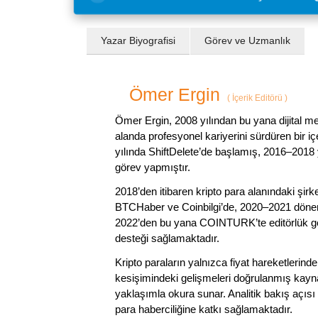
Yazar Biyografisi
Görev ve Uzmanlık
Ömer Ergin
(
İçerik Editörü
)
Ömer Ergin, 2008 yılından bu yana dijital me
alanda profesyonel kariyerini sürdüren bir iç
yılında ShiftDelete’de başlamış, 2016–2018 y
görev yapmıştır.
2018’den itibaren kripto para alanındaki şi
BTCHaber ve Coinbilgi’de, 2020–2021 dönemi
2022’den bu yana COINTURK’te editörlük gör
desteği sağlamaktadır.
Kripto paraların yalnızca fiyat hareketlerind
kesişimindeki gelişmeleri doğrulanmış kayna
yaklaşımla okura sunar. Analitik bakış açısı 
para haberciliğine katkı sağlamaktadır.