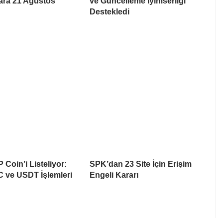
lara 21 Ağustos
ve Güncelleme İyimserliği
Destekledi
 Coin’i Listeliyor:
SPK’dan 23 Site İçin Erişim
 ve USDT İşlemleri
Engeli Kararı