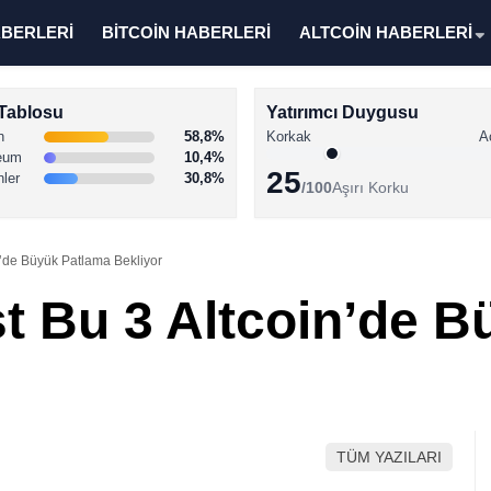
ABERLERİ
BİTCOİN HABERLERİ
ALTCOİN HABERLERİ
Tablosu
Yatırımcı Duygusu
n
58,8%
Korkak
A
eum
10,4%
25
nler
30,8%
/100
Aşırı Korku
n’de Büyük Patlama Bekliyor
st Bu 3 Altcoin’de 
TÜM YAZILARI