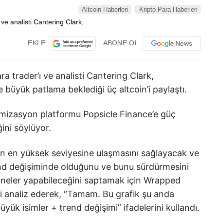
Altcoin Haberleri
Kripto Para Haberleri
EKLE
ABONE OL
a trader’ı ve analisti Cantering Clark,
e büyük patlama beklediği üç altcoin’i paylaştı.
optimizasyon platformu Popsicle Finance’e güç
ini söylüyor.
ın en yüksek seviyesine ulaşmasını sağlayacak ve
trend değişiminde olduğunu ve bunu sürdürmesini
’in neler yapabileceğini saptamak için Wrapped
 analiz ederek, “Tamam. Bu grafik şu anda
yük isimler + trend değişimi” ifadelerini kullandı.