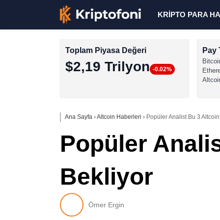
KRİPTO PARA H
Toplam Piyasa Değeri
Pay 
Bitcoi
$2,19 Trilyon
-0.02%
Ether
Altcoi
Ana Sayfa
›
Altcoin Haberleri
›
Popüler Analist Bu 3 Altcoi
Popüler Anali
Bekliyor
Ömer Ergin