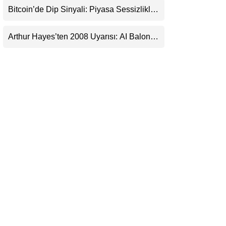
Bitcoin’de Dip Sinyali: Piyasa Sessizlikle
LinkedIn
Sıkışıyor
Arthur Hayes’ten 2008 Uyarısı: AI Balonu
Telegram
Bitcoin’i Nasıl Besleyebilir?