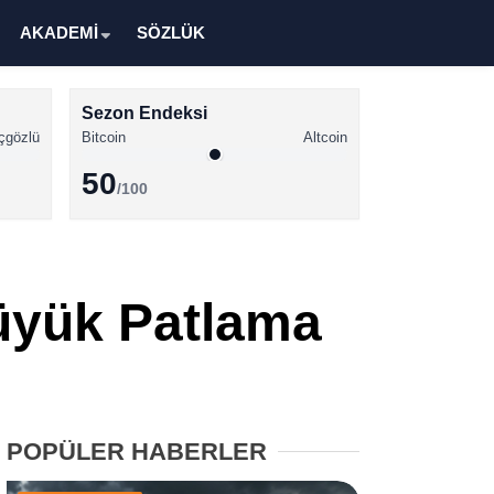
AKADEMİ
SÖZLÜK
Sezon Endeksi
çgözlü
Bitcoin
Altcoin
50
/100
Kripto Para Haberleri
Bitcoin Haberleri
Büyük Patlama
Altcoin Haberleri
Ethereum Haberleri
Solana Haberleri
POPÜLER HABERLER
XRP Haberleri
Memecoin Haberleri