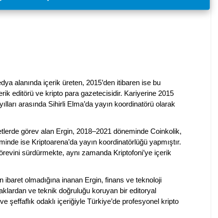
dya alanında içerik üreten, 2015’den itibaren ise bu
erik editörü ve kripto para gazetecisidir. Kariyerine 2015
ılları arasında Sihirli Elma’da yayın koordinatörü olarak
rketlerde görev alan Ergin, 2018–2021 döneminde Coinkolik,
nde ise Kriptoarena’da yayın koordinatörlüğü yapmıştır.
evini sürdürmekte, aynı zamanda Kriptofoni’ye içerik
en ibaret olmadığına inanan Ergin, finans ve teknoloji
klardan ve teknik doğruluğu koruyan bir editoryal
ve şeffaflık odaklı içeriğiyle Türkiye’de profesyonel kripto