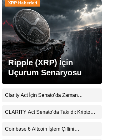
XRP Haberleri
Stablecoin Haberleri
Facebook
Ripple (XRP) İçin
Uçurum Senaryosu
Instagram
Youtube
Clarity Act İçin Senato’da Zaman
Daralıyor
TikTok
CLARITY Act Senato’da Takıldı: Kripto
Para Piyasası 2027’yi Fiyatlıyor
Pinterest
Coinbase 6 Altcoin İşlem Çiftini
Durduracak