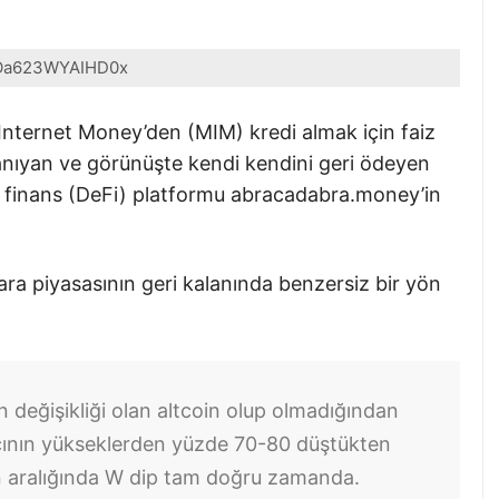
Oa623WYAIHD0x
c Internet Money’den (MIM) kredi almak için faiz
anıyan ve görünüşte kendi kendini geri ödeyen
siz finans (DeFi) platformu abracadabra.money’in
ara piyasasının geri kalanında benzersiz bir yön
 değişikliği olan altcoin olup olmadığından
ıcının yükseklerden yüzde 70-80 düştükten
 aralığında W dip tam doğru zamanda.