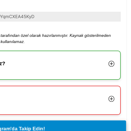
YqmCXEA45KyD
ibi tarafından özel olarak hazırlanmıştır. Kaynak gösterilmeden
kullanılamaz.
z?
legram'da Takip Edin!