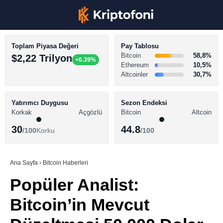
Toplam Piyasa Değeri
Pay Tablosu
Bitcoin
58,8%
$2,22 Trilyon
+0.39%
Ethereum
10,5%
Altcoinler
30,7%
KRİPTO PARA HABERLERİ
Facebook
BİTCOİN HABERLERİ
Yatırımcı Duygusu
Sezon Endeksi
Korkak
Açgözlü
Bitcoin
Altcoin
ALTCOİN HABERLERİ
30
44.8
/100
Korku
/100
AKADEMİ
Instagram
SÖZLÜK
Ana Sayfa
›
Bitcoin Haberleri
Popüler Analist:
Youtube
Bitcoin’in Mevcut
TikTok