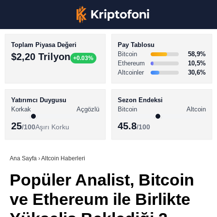
Toplam Piyasa Değeri
Pay Tablosu
Bitcoin
58,9%
$2,20 Trilyon
+0.03%
Ethereum
10,5%
Altcoinler
30,6%
KRİPTO PARA HABERLERİ
Facebook
BİTCOİN HABERLERİ
Yatırımcı Duygusu
Sezon Endeksi
Korkak
Açgözlü
Bitcoin
Altcoin
ALTCOİN HABERLERİ
25
45.8
/100
Aşırı Korku
/100
AKADEMİ
Instagram
SÖZLÜK
Ana Sayfa
›
Altcoin Haberleri
Popüler Analist, Bitcoin
Youtube
ve Ethereum ile Birlikte
TikTok