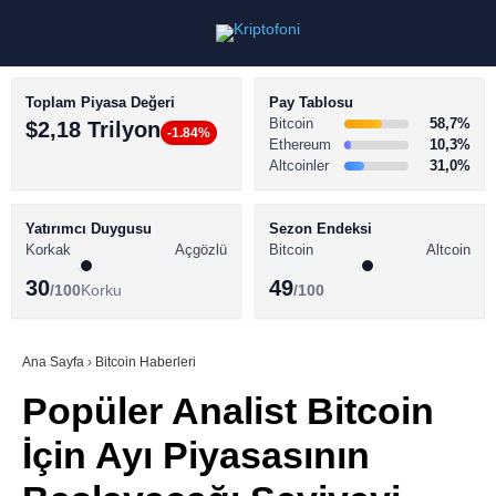
Toplam Piyasa Değeri
Pay Tablosu
Bitcoin
58,7%
$2,18 Trilyon
-1.84%
Ethereum
10,3%
Altcoinler
31,0%
KRİPTO PARA HABERLERİ
Facebook
BİTCOİN HABERLERİ
Yatırımcı Duygusu
Sezon Endeksi
Korkak
Açgözlü
Bitcoin
Altcoin
ALTCOİN HABERLERİ
30
49
/100
Korku
/100
AKADEMİ
Instagram
SÖZLÜK
Ana Sayfa
›
Bitcoin Haberleri
Popüler Analist Bitcoin
Youtube
İçin Ayı Piyasasının
TikTok