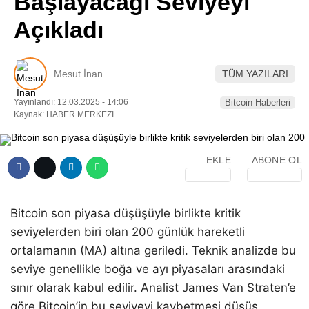
Başlayacağı Seviyeyi
Pinterest
Açıkladı
LinkedIn
Mesut İnan
TÜM YAZILARI
Telegram
Yayınlandı: 12.03.2025 - 14:06
Bitcoin Haberleri
Kaynak: HABER MERKEZI
EKLE
ABONE OL
Bitcoin son piyasa düşüşüyle birlikte kritik
seviyelerden biri olan 200 günlük hareketli
ortalamanın (MA) altına geriledi. Teknik analizde bu
seviye genellikle boğa ve ayı piyasaları arasındaki
sınır olarak kabul edilir. Analist James Van Straten’e
göre Bitcoin’in bu seviyeyi kaybetmesi düşüş