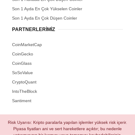
Son 1 Ayda En Çok Yükselen Coinler
Son 1 Ayda En Çok Düşen Coinler
PARTNERLERIMIZ
CoinMarketCap
CoinGecko
CoinGlass
SoSoValue
CryptoQuant
IntoTheBlock
Santiment
Risk Uyarısı: Kripto paralarla yapılan işlemler yüksek risk içerir.
Piyasa fiyatları ani ve sert hareketlere açıktır; bu nedenle
yatırımınızın bir kısmını veya tamamını kaybedebilirsiniz.