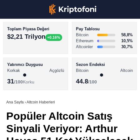
Toplam Piyasa Değeri
Pay Tablosu
Bitcoin
58,8%
$2,21 Trilyon
+0.16%
Ethereum
10,5%
Altcoinler
30,7%
KRİPTO PARA HABERLERİ
Facebook
BİTCOİN HABERLERİ
Yatırımcı Duygusu
Sezon Endeksi
Korkak
Açgözlü
Bitcoin
Altcoin
ALTCOİN HABERLERİ
31
44.8
/100
Korku
/100
AKADEMİ
Instagram
SÖZLÜK
Ana Sayfa
›
Altcoin Haberleri
Popüler Altcoin Satış
Youtube
Sinyali Veriyor: Arthur
TikTok