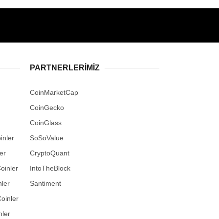
PARTNERLERIMIZ
CoinMarketCap
CoinGecko
CoinGlass
inler
SoSoValue
er
CryptoQuant
oinler
IntoTheBlock
ler
Santiment
oinler
nler