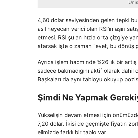
Unis
4,60 dolar seviyesinden gelen tepki bu
asıl heyecan verici olan RSI’ın aşırı s
etmesi. RSI şu an hızla orta çizgiye y
atarsak işte o zaman “evet, bu dönüş ge
Ayrıca işlem hacminde %26’lık bir artı
sadece bakmadığını aktif olarak dahil o
Başkaları da aynı tabloyu okuyup pozi
Şimdi Ne Yapmak Gereki
Yükselişin devam etmesi için önümüzde ik
7,20 dolar. İkisi de geçmişte fiyatın z
elimizde farklı bir tablo var.