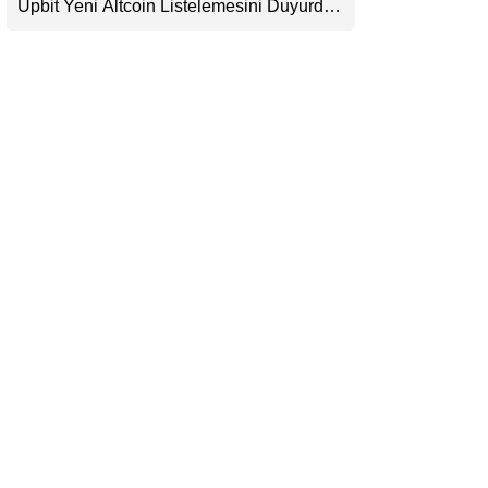
Upbit Yeni Altcoin Listelemesini Duyurdu:
LinkedIn
KRW, BTC ve USDT Paritelerinde İşlem
Görecek
Telegram