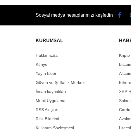
Sosyal medya hesaplarımızı keşfedin
KURUMSAL
HAB
Hakkımızda
Kripto
Künye
Bitcoi
Yayın Ekibi
Altcoi
Güven ve Şeffaflık Merkezi
Ether
İnsan kaynakları
XRP H
Mobil Uygulama
Solana
RSS Akışları
Carda
Risk Bildirimi
Avalan
Kullanım Sözleşmesi
Liteco