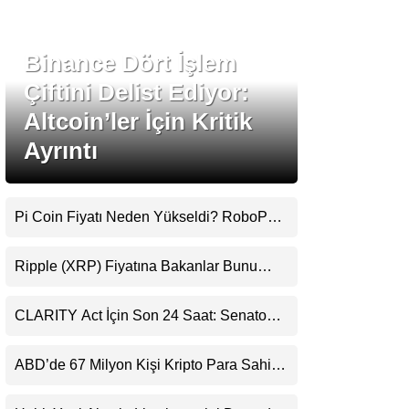
Stablecoin Haberleri
Binance Dört İşlem
Çiftini Delist Ediyor:
Altcoin’ler İçin Kritik
Facebook
Ayrıntı
Pi Coin Fiyatı Neden Yükseldi? RoboPay
Instagram
Ortaklığı ve Güncelleme İyimserliği
Destekledi
Ripple (XRP) Fiyatına Bakanlar Bunu
Youtube
Kaçırıyor: Evernorth’tan Dikkat Çeken
Uyarı
CLARITY Act İçin Son 24 Saat: Senato
TikTok
Matematiği Kripto Para Piyasasının
Beklentisini Bozabilir
ABD’de 67 Milyon Kişi Kripto Para Sahibi:
Pinterest
Ripple’dan “Eski Algılar Yıkıldı” Mesajı