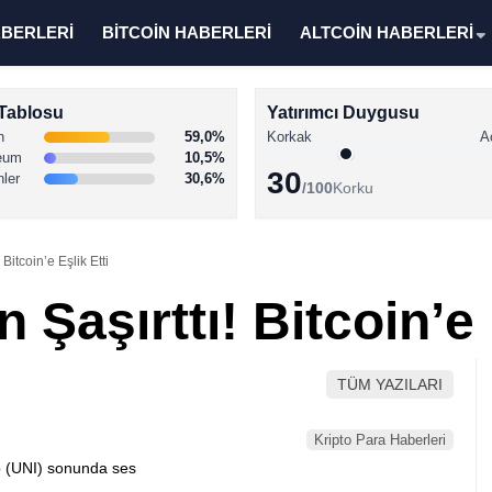
ABERLERİ
BİTCOİN HABERLERİ
ALTCOİN HABERLERİ
Tablosu
Yatırımcı Duygusu
n
59,0%
Korkak
A
eum
10,5%
30
nler
30,6%
/100
Korku
 Bitcoin’e Eşlik Etti
 Şaşırttı! Bitcoin’e 
TÜM YAZILARI
Kripto Para Haberleri