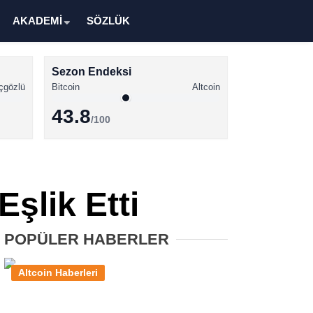
AKADEMİ
SÖZLÜK
Sezon Endeksi
çgözlü
Bitcoin
Altcoin
43.8
/100
Kripto Para Haberleri
Bitcoin Haberleri
Eşlik Etti
Altcoin Haberleri
Ethereum Haberleri
POPÜLER HABERLER
Solana Haberleri
Altcoin Haberleri
XRP Haberleri
Memecoin Haberleri