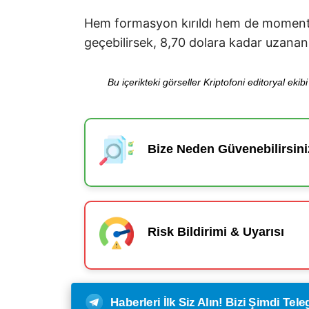
Hem formasyon kırıldı hem de momentum
geçebilirsek, 8,70 dolara kadar uzanan 
Bu içerikteki görseller Kriptofoni editoryal ek
Bize Neden Güvenebilirsini
Risk Bildirimi & Uyarısı
Haberleri İlk Siz Alın! Bizi Şimdi Te