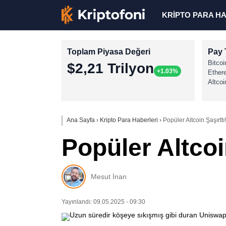
KRİPTO PARA H
Toplam Piyasa Değeri
Pay 
Bitcoi
$2,21 Trilyon
+1.03%
Ether
Altcoi
Ana Sayfa
›
Kripto Para Haberleri
›
Popüler Altcoin Şaşırttı!
Popüler Altcoin
Mesut İnan
Yayınlandı: 09.05.2025 - 09:30