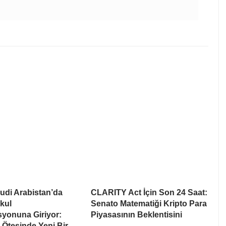
udi Arabistan’da
CLARITY Act İçin Son 24 Saat:
kul
Senato Matematiği Kripto Para
syonuna Giriyor:
Piyasasının Beklentisini
Ötesinde Yeni Bir