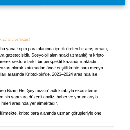
ik Editörü ve Yazar
)
bu yana kripto para alanında içerik üreten bir araştırmacı,
a gazetecisidir. Sosyoloji alanındaki uzmanlığını kripto
irerek sektöre farklı bir perspektif kazandırmaktadır.
 yazarı olarak katılmadan önce çeşitli kripto para medya
lları arasında Kriptokoin’de, 2023–2024 arasında ise
 Sen Bizim Her Şeyimizsin” adlı kitabıyla ekosisteme
iminin yanı sıra düzenli analiz, haber ve yorumlarıyla
isimleri arasında yer almaktadır.
sürdürmekte, kripto para alanında uzman görüşleriyle öne