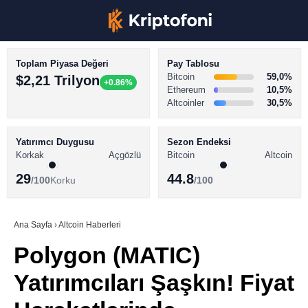
Toplam Piyasa Değeri
Pay Tablosu
Bitcoin
59,0%
$2,21 Trilyon
+0.86%
Ethereum
10,5%
Altcoinler
30,5%
KRİPTO PARA HABERLERİ
Facebook
BİTCOİN HABERLERİ
Yatırımcı Duygusu
Sezon Endeksi
Korkak
Açgözlü
Bitcoin
Altcoin
ALTCOİN HABERLERİ
29
44.8
/100
Korku
/100
AKADEMİ
Instagram
SÖZLÜK
Ana Sayfa
›
Altcoin Haberleri
Polygon (MATIC)
Youtube
Yatırımcıları Şaşkın! Fiyat
TikTok