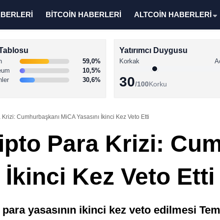
ABERLERİ
BİTCOİN HABERLERİ
ALTCOİN HABERLERİ
Tablosu
Yatırımcı Duygusu
n
59,0%
Korkak
A
eum
10,5%
30
nler
30,6%
/100
Korku
 Krizi: Cumhurbaşkanı MiCA Yasasını İkinci Kez Veto Etti
ipto Para Krizi: Cu
İkinci Kez Veto Etti
para yasasının ikinci kez veto edilmesi Te