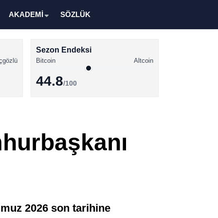
AKADEMİ
SÖZLÜK
Sezon Endeksi
çgözlü
Bitcoin
Altcoin
44.8
/100
Kripto Para Haberleri
Bitcoin Haberleri
mhurbaşkanı
Altcoin Haberleri
Ethereum Haberleri
Solana Haberleri
XRP Haberleri
mmuz 2026 son tarihine
Memecoin Haberleri