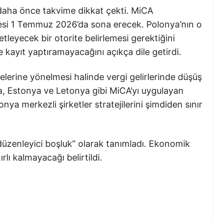
daha önce takvime dikkat çekti. MiCA
resi 1 Temmuz 2026’da sona erecek. Polonya’nın o
tleyecek bir otorite belirlemesi gerektiğini
e kayıt yaptıramayacağını açıkça dile getirdi.
kelerine yönelmesi halinde vergi gelirlerinde düşüş
ya, Estonya ve Letonya gibi MiCA’yı uygulayan
lonya merkezli şirketler stratejilerini şimdiden sınır
düzenleyici boşluk” olarak tanımladı. Ekonomik
rlı kalmayacağı belirtildi.