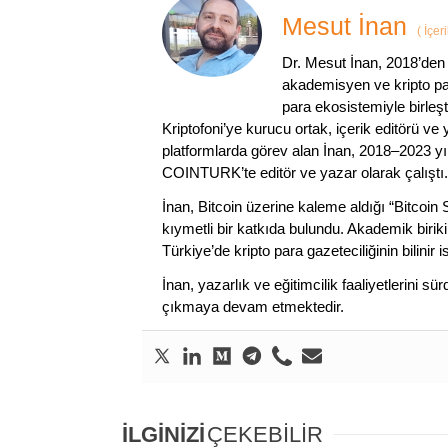
Mesut İnan
(
İçer
Dr. Mesut İnan, 2018’den 
akademisyen ve kripto par
para ekosistemiyle birleşt
Kriptofoni’ye kurucu ortak, içerik editörü ve
platformlarda görev alan İnan, 2018–2023 yı
COINTURK’te editör ve yazar olarak çalıştı.
İnan, Bitcoin üzerine kaleme aldığı “Bitcoin
kıymetli bir katkıda bulundu. Akademik birik
Türkiye’de kripto para gazeteciliğinin bilinir 
İnan, yazarlık ve eğitimcilik faaliyetlerini 
çıkmaya devam etmektedir.
İLGİNİZİ
ÇEKEBİLİR