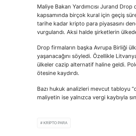
Maliye Bakan Yardımcısı Jurand Drop 
kapsamında birçok kural için geçiş sü
tarihe kadar kripto para piyasasını dene
vurgulandı. Aksi halde şirketlerin ülked
Drop firmaların başka Avrupa Birliği ül
yaşanacağını söyledi. Özellikle Litvan
ülkeler cazip alternatif haline geldi. Po
ötesine kaydırdı.
Bazı hukuk analizleri mevcut tabloyu “
maliyetin ise yalnızca vergi kaybıyla sını
KRIPTO PARA