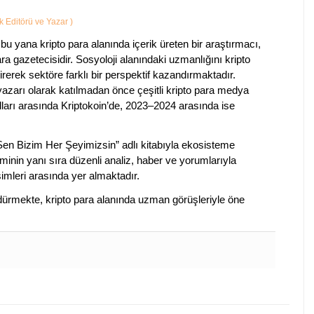
ik Editörü ve Yazar
)
bu yana kripto para alanında içerik üreten bir araştırmacı,
a gazetecisidir. Sosyoloji alanındaki uzmanlığını kripto
irerek sektöre farklı bir perspektif kazandırmaktadır.
 yazarı olarak katılmadan önce çeşitli kripto para medya
lları arasında Kriptokoin’de, 2023–2024 arasında ise
 Sen Bizim Her Şeyimizsin” adlı kitabıyla ekosisteme
iminin yanı sıra düzenli analiz, haber ve yorumlarıyla
isimleri arasında yer almaktadır.
sürdürmekte, kripto para alanında uzman görüşleriyle öne