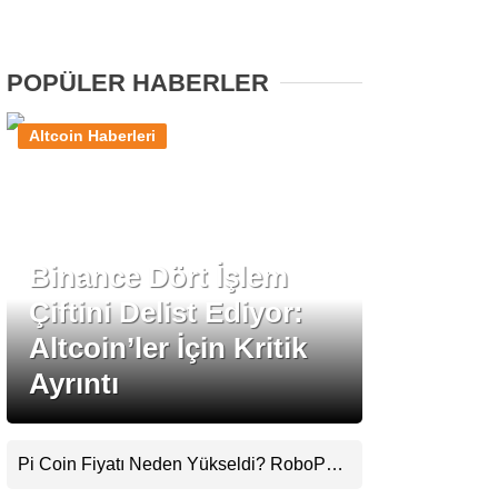
Stablecoin Haberleri
POPÜLER HABERLER
Altcoin Haberleri
Facebook
Binance Dört İşlem
Instagram
Çiftini Delist Ediyor:
Youtube
Altcoin’ler İçin Kritik
Ayrıntı
TikTok
Pinterest
Pi Coin Fiyatı Neden Yükseldi? RoboPay
Ortaklığı ve Güncelleme İyimserliği