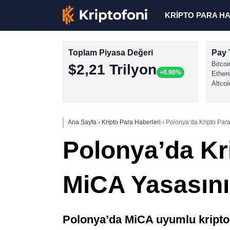
KRİPTO PARA H
Toplam Piyasa Değeri
Pay 
Bitcoi
$2,21 Trilyon
+0.90%
Ether
Altcoi
Ana Sayfa
›
Kripto Para Haberleri
›
Polonya’da Kripto Para
Polonya’da Kr
MiCA Yasasını 
Polonya’da MiCA uyumlu kripto 