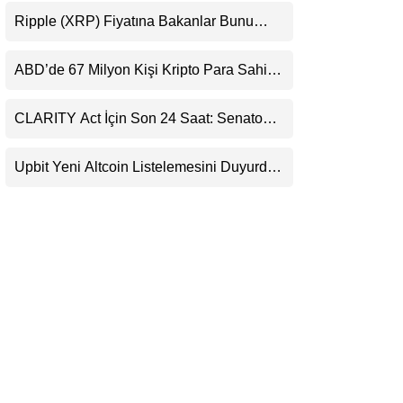
Destekledi
LinkedIn
Ripple (XRP) Fiyatına Bakanlar Bunu
Kaçırıyor: Evernorth’tan Dikkat Çeken
Uyarı
Telegram
ABD’de 67 Milyon Kişi Kripto Para Sahibi:
Ripple’dan “Eski Algılar Yıkıldı” Mesajı
CLARITY Act İçin Son 24 Saat: Senato
Matematiği Kripto Para Piyasasının
Beklentisini Bozabilir
Upbit Yeni Altcoin Listelemesini Duyurdu:
KRW, BTC ve USDT Paritelerinde İşlem
Görecek