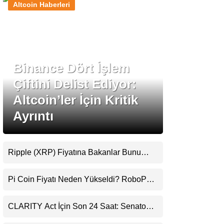
Altcoin Haberleri
Stablecoin Haberleri
Binance Dört İşlem
Facebook
Çiftini Delist Ediyor:
Altcoin’ler İçin Kritik
Ayrıntı
Instagram
Youtube
Ripple (XRP) Fiyatına Bakanlar Bunu
Kaçırıyor: Evernorth’tan Dikkat Çeken
Uyarı
TikTok
Pi Coin Fiyatı Neden Yükseldi? RoboPay
Ortaklığı ve Güncelleme İyimserliği
Destekledi
Pinterest
CLARITY Act İçin Son 24 Saat: Senato
Matematiği Kripto Para Piyasasının