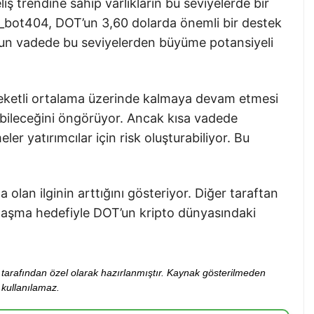
iş trendine sahip varlıkların bu seviyelerde bir
en i_bot404, DOT’un 3,60 dolarda önemli bir destek
uzun vadede bu seviyelerden büyüme potansiyeli
eketli ortalama üzerinde kalmaya devam etmesi
abileceğini öngörüyor. Ancak kısa vadede
er yatırımcılar için risk oluşturabiliyor. Bu
 olan ilginin arttığını gösteriyor. Diğer taraftan
laşma hedefiyle DOT’un kripto dünyasındaki
ibi tarafından özel olarak hazırlanmıştır. Kaynak gösterilmeden
kullanılamaz.