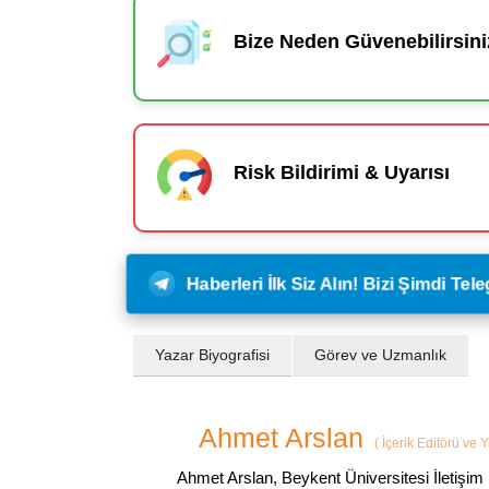
Bize Neden Güvenebilirsini
Risk Bildirimi & Uyarısı
Haberleri İlk Siz Alın! Bizi Şimdi Te
Yazar Biyografisi
Görev ve Uzmanlık
Ahmet Arslan
(
İçerik Editörü ve 
Ahmet Arslan, Beykent Üniversitesi İletişim 