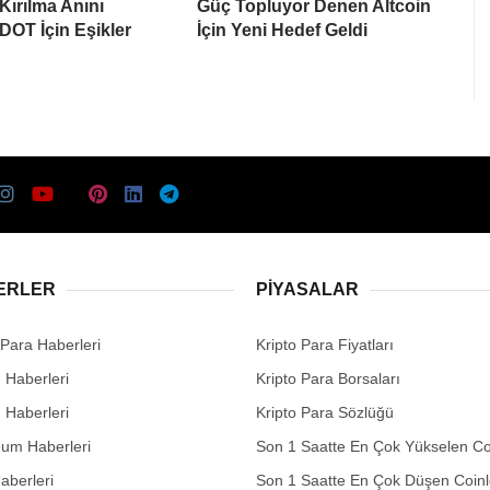
Kırılma Anını
Güç Topluyor Denen Altcoin
 DOT İçin Eşikler
İçin Yeni Hedef Geldi
ERLER
PIYASALAR
 Para Haberleri
Kripto Para Fiyatları
n Haberleri
Kripto Para Borsaları
n Haberleri
Kripto Para Sözlüğü
eum Haberleri
Son 1 Saatte En Çok Yükselen Co
aberleri
Son 1 Saatte En Çok Düşen Coinl