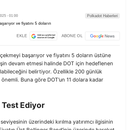
025 - 01:00
Polkadot Haberleri
EKLE
ABONE OL
 çekmeyi başarıyor ve fiyatını 5 doların üstüne
lişin devam etmesi halinde DOT için hedeflenen
labileceğini belirtiyor. Özellikle 200 günlük
ı önemli. Buna göre DOT’un 11 dolara kadar
i Test Ediyor
seviyesinin üzerindeki kırılma yatırımcı ilgisinin
Fiyatın Üst Bollinger Band’inin üzerinde hareket