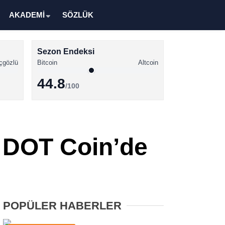
AKADEMİ
SÖZLÜK
Sezon Endeksi
çgözlü
Bitcoin
Altcoin
44.8
/100
Kripto Para Haberleri
Bitcoin Haberleri
! DOT Coin’de
Altcoin Haberleri
Ethereum Haberleri
Solana Haberleri
POPÜLER HABERLER
XRP Haberleri
Memecoin Haberleri