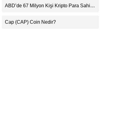
Beklentisini Bozabilir
ABD’de 67 Milyon Kişi Kripto Para Sahibi:
LinkedIn
Ripple’dan “Eski Algılar Yıkıldı” Mesajı
Cap (CAP) Coin Nedir?
Telegram