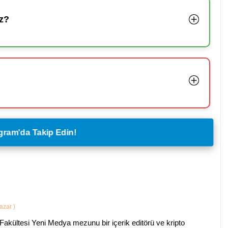
z?
legram'da Takip Edin!
Yazar
)
Fakültesi Yeni Medya mezunu bir içerik editörü ve kripto