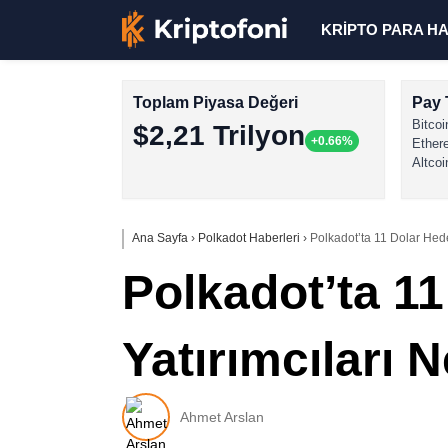
KRİPTO PARA H
Toplam Piyasa Değeri
Pay 
Bitcoi
$2,21 Trilyon
+0.66%
Ether
Altcoi
Ana Sayfa
›
Polkadot Haberleri
›
Polkadot’ta 11 Dolar Hede
Polkadot’ta 11
Yatırımcıları 
Ahmet Arslan