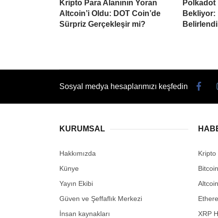
Kripto Para Alanının Yoran
Polkadot 
Altcoin’i Oldu: DOT Coin’de
Bekliyor:
Sürpriz Gerçekleşir mi?
Belirlendi
Sosyal medya hesaplarımızı keşfedin
KURUMSAL
HAB
Hakkımızda
Kripto
Künye
Bitcoi
Yayın Ekibi
Altcoi
Güven ve Şeffaflık Merkezi
Ether
İnsan kaynakları
XRP H