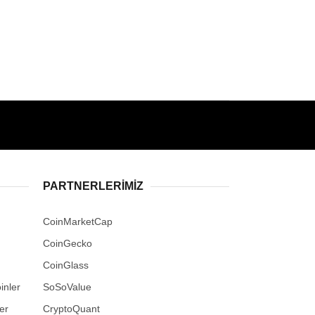
PARTNERLERIMIZ
CoinMarketCap
CoinGecko
CoinGlass
inler
SoSoValue
er
CryptoQuant