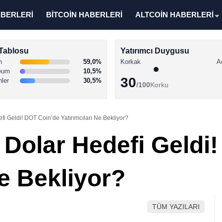
ABERLERİ
BİTCOİN HABERLERİ
ALTCOİN HABERLERİ
Tablosu
Yatırımcı Duygusu
n
59,0%
Korkak
A
eum
10,5%
30
nler
30,5%
/100
Korku
fi Geldi! DOT Coin’de Yatırımcıları Ne Bekliyor?
 Dolar Hedefi Geldi
Ne Bekliyor?
TÜM YAZILARI