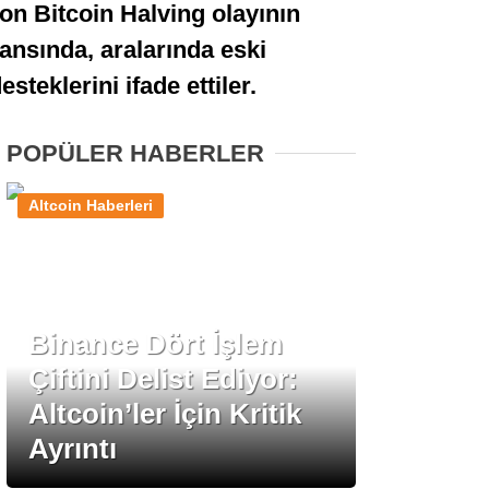
on Bitcoin Halving olayının
Stablecoin Haberleri
ansında, aralarında eski
eklerini ifade ettiler.
Facebook
POPÜLER HABERLER
Altcoin Haberleri
Instagram
Youtube
Binance Dört İşlem
Çiftini Delist Ediyor:
TikTok
Altcoin’ler İçin Kritik
Ayrıntı
Pinterest