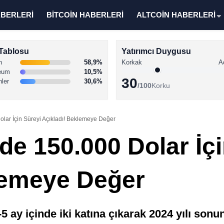
ABERLERİ
BİTCOİN HABERLERİ
ALTCOİN HABERLERİ
Tablosu
Yatırımcı Duygusu
n
58,9%
Korkak
A
eum
10,5%
30
nler
30,6%
/100
Korku
olar İçin Süreyi Açıkladı! Beklemeye Değer
de 150.000 Dolar İç
lemeye Değer
5 ay içinde iki katına çıkarak 2024 yılı son