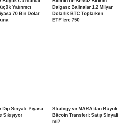
de Büyük Cüzdanlar
Bitcoin’de Sessiz Birikim
üçük Yatırımcı
Dalgası: Balinalar 1,2 Milyar
Piyasa 70 Bin Dolar
Dolarlık BTC Toplarken
suna
ETF’lere 750
e Dip Sinyali: Piyasa
Strategy ve MARA’dan Büyük
e Sıkışıyor
Bitcoin Transferi: Satış Sinyali
mi?