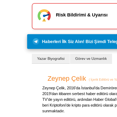
Risk Bildirimi & Uyarısı
Haberleri İlk Siz Alın! Bizi Şimdi Te
Yazar Biyografisi
Görev ve Uzmanlık
Zeynep Çelik
(
İçerik Editörü ve 
Zeynep Çelik, 2016’da İstanbul’da Demirören
2019’dan itibaren serbest haber editörü olar
TV’de yayın editörü, ardından Haber Global’
beri Kriptofoni’de kripto para editörü olarak 
sunmaktadır.