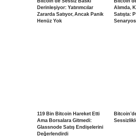
Bitcoin’de Sessiz Baskı
Bitcoin’
Derinleşiyor: Yatırımcılar
Alımda, K
Zararda Satıyor, Ancak Panik
Satışta: 
Henüz Yok
Senaryo
119 Bin Bitcoin Hareket Etti
Bitcoin’d
Ama Borsalara Gitmedi:
Sessizlikl
Glassnode Satış Endişelerini
Değerlendirdi