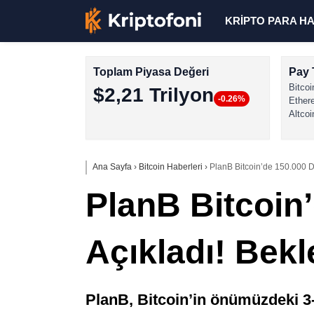
KRİPTO PARA H
Toplam Piyasa Değeri
Pay 
Bitcoi
$2,21 Trilyon
-0.26%
Ether
Altcoi
Ana Sayfa
›
Bitcoin Haberleri
›
PlanB Bitcoin’de 150.000 D
PlanB Bitcoin’
Açıkladı! Bek
PlanB, Bitcoin’in önümüzdeki 3-