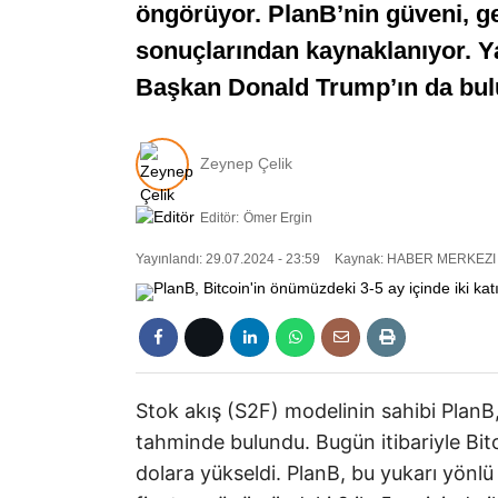
öngörüyor. PlanB’nin güveni, ge
sonuçlarından kaynaklanıyor. Y
Başkan Donald Trump’ın da bulun
Zeynep Çelik
Editör:
Ömer Ergin
Yayınlandı: 29.07.2024 - 23:59
Kaynak: HABER MERKEZI
Stok akış (S2F) modelinin sahibi PlanB, 
tahminde bulundu. Bugün itibariyle Bitc
dolara yükseldi. PlanB, bu yukarı yönl