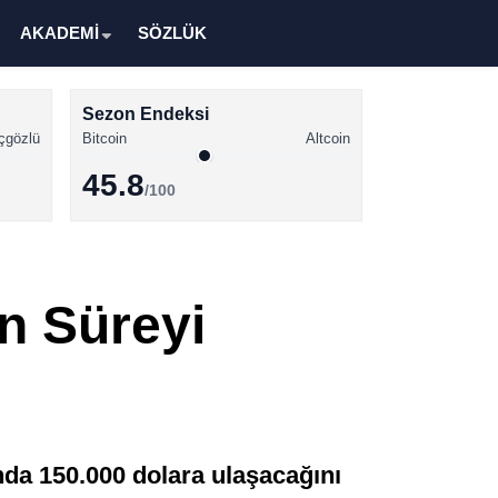
AKADEMİ
SÖZLÜK
Sezon Endeksi
çgözlü
Bitcoin
Altcoin
45.8
/100
Kripto Para Haberleri
Bitcoin Haberleri
in Süreyi
Altcoin Haberleri
Ethereum Haberleri
Solana Haberleri
XRP Haberleri
unda 150.000 dolara ulaşacağını
Memecoin Haberleri