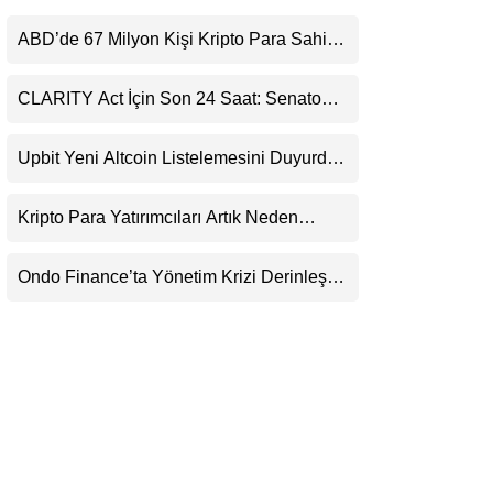
LinkedIn
ABD’de 67 Milyon Kişi Kripto Para Sahibi:
Ripple’dan “Eski Algılar Yıkıldı” Mesajı
Telegram
CLARITY Act İçin Son 24 Saat: Senato
Matematiği Kripto Para Piyasasının
Beklentisini Bozabilir
Upbit Yeni Altcoin Listelemesini Duyurdu:
KRW, BTC ve USDT Paritelerinde İşlem
Görecek
Kripto Para Yatırımcıları Artık Neden
Evlerinde Hedef Alınıyor?
Ondo Finance’ta Yönetim Krizi Derinleşti:
Milyarlarca Dolarlık Tokenizasyon Devinin
Kontrolü Mahkemeye Taşındı