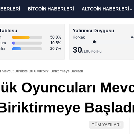
ABERLERİ
BİTCOİN HABERLERİ
ALTCOİN HABERLERİ
Tablosu
Yatırımcı Duygusu
n
58,9%
Korkak
A
eum
10,5%
30
nler
30,7%
/100
Korku
Mevcut Düşüşte Bu 6 Altcoin’i Biriktirmeye Başladı
yük Oyuncuları Mev
 Biriktirmeye Başlad
TÜM YAZILARI