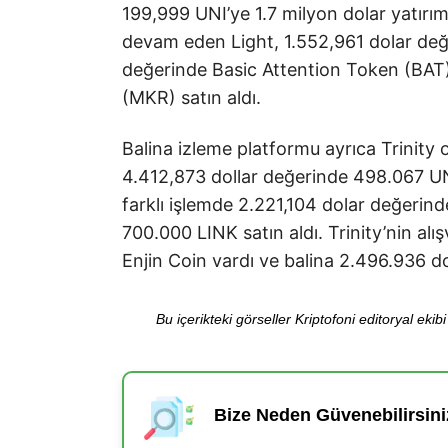
199,999 UNI’ye 1.7 milyon dolar yatırım 
devam eden Light, 1.552,961 dolar de
değerinde Basic Attention Token (BAT
(MKR) satın aldı.
Balina izleme platformu ayrıca Trinity
4.412,873 dollar değerinde 498.067 UNI s
farklı işlemde 2.221,104 dolar değerin
700.000 LINK satın aldı. Trinity’nin alı
Enjin Coin vardı ve balina 2.496.936 d
Bu içerikteki görseller Kriptofoni editoryal ek
Bize Neden Güvenebilirsini