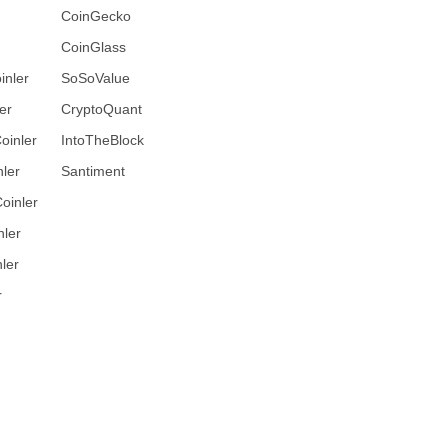
CoinGecko
CoinGlass
inler
SoSoValue
er
CryptoQuant
oinler
IntoTheBlock
ler
Santiment
oinler
nler
ler
r