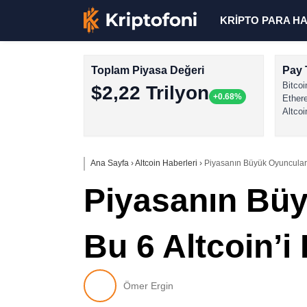
KRİPTO PARA H
Toplam Piyasa Değeri
Pay 
Bitcoi
$2,22 Trilyon
+0.68%
Ether
Altcoi
Ana Sayfa
›
Altcoin Haberleri
›
Piyasanın Büyük Oyuncuları 
Piyasanın Bü
Bu 6 Altcoin’i
Ömer Ergin