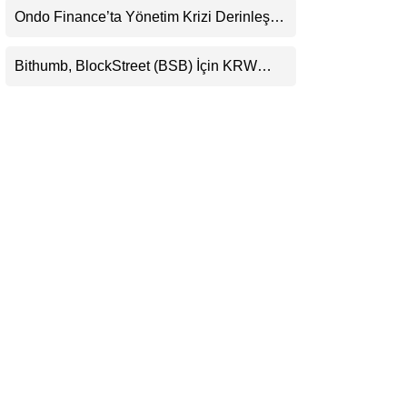
Ondo Finance’ta Yönetim Krizi Derinleşti:
LinkedIn
Milyarlarca Dolarlık Tokenizasyon Devinin
Kontrolü Mahkemeye Taşındı
Bithumb, BlockStreet (BSB) İçin KRW
Telegram
İşlem Çifti Desteği Duyurdu