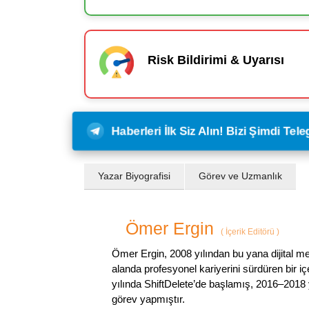
Risk Bildirimi & Uyarısı
Haberleri İlk Siz Alın! Bizi Şimdi Te
Yazar Biyografisi
Görev ve Uzmanlık
Ömer Ergin
(
İçerik Editörü
)
Ömer Ergin, 2008 yılından bu yana dijital me
alanda profesyonel kariyerini sürdüren bir iç
yılında ShiftDelete’de başlamış, 2016–2018 y
görev yapmıştır.