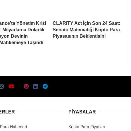
nce’ta Yönetim Krizi
CLARITY Act İçin Son 24 Saat:
: Milyarlarca Dolarlık
Senato Matematiği Kripto Para
syon Devinin
Piyasasının Beklentisini
 Mahkemeye Taşındı
ERLER
PIYASALAR
 Para Haberleri
Kripto Para Fiyatları