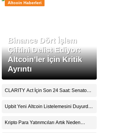
Altcoin Haberleri
Stablecoin Haberleri
Binance Dört İşlem
Facebook
Çiftini Delist Ediyor:
Altcoin’ler İçin Kritik
Ayrıntı
Instagram
Youtube
CLARITY Act İçin Son 24 Saat: Senato
Matematiği Kripto Para Piyasasının
Beklentisini Bozabilir
TikTok
Upbit Yeni Altcoin Listelemesini Duyurdu:
KRW, BTC ve USDT Paritelerinde İşlem
Görecek
Pinterest
Kripto Para Yatırımcıları Artık Neden
Evlerinde Hedef Alınıyor?