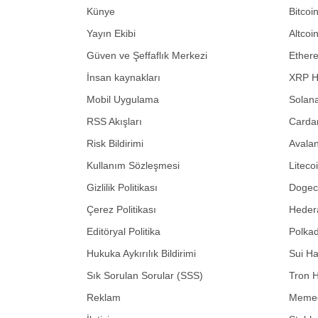
Künye
Bitcoi
Yayın Ekibi
Altcoi
Güven ve Şeffaflık Merkezi
Ether
İnsan kaynakları
XRP H
Mobil Uygulama
Solana
RSS Akışları
Carda
Risk Bildirimi
Avalan
Kullanım Sözleşmesi
Liteco
Gizlilik Politikası
Dogeco
Çerez Politikası
Hedera
Editöryal Politika
Polkad
Hukuka Aykırılık Bildirimi
Sui Ha
Sık Sorulan Sorular (SSS)
Tron H
Reklam
Memec