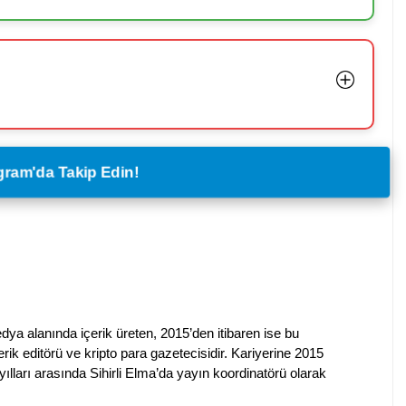
legram'da Takip Edin!
dya alanında içerik üreten, 2015’den itibaren ise bu
erik editörü ve kripto para gazetecisidir. Kariyerine 2015
ılları arasında Sihirli Elma’da yayın koordinatörü olarak