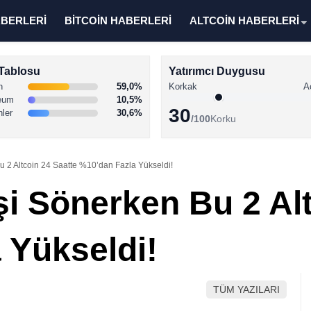
ABERLERİ
BİTCOİN HABERLERİ
ALTCOİN HABERLERİ
Tablosu
Yatırımcı Duygusu
n
59,0%
Korkak
A
eum
10,5%
30
nler
30,6%
/100
Korku
u 2 Altcoin 24 Saatte %10’dan Fazla Yükseldi!
şi Sönerken Bu 2 Alt
 Yükseldi!
TÜM YAZILARI