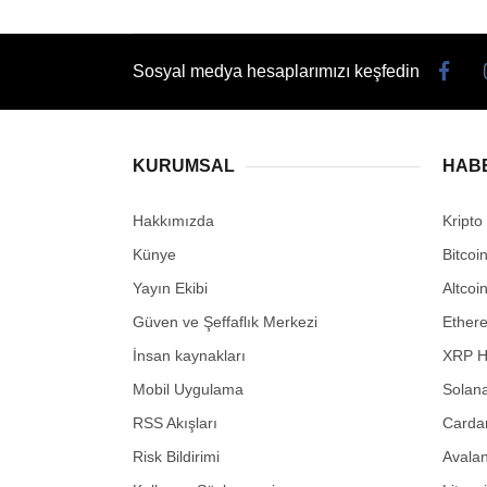
Sosyal medya hesaplarımızı keşfedin
KURUMSAL
HAB
Hakkımızda
Kripto
Künye
Bitcoi
Yayın Ekibi
Altcoi
Güven ve Şeffaflık Merkezi
Ether
İnsan kaynakları
XRP H
Mobil Uygulama
Solana
RSS Akışları
Carda
Risk Bildirimi
Avalan