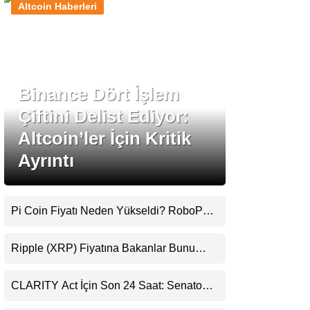
Altcoin Haberleri
Stablecoin Haberleri
Binance Dört İşlem
Facebook
Çiftini Delist Ediyor:
Altcoin’ler İçin Kritik
Ayrıntı
Instagram
Youtube
Pi Coin Fiyatı Neden Yükseldi? RoboPay
Ortaklığı ve Güncelleme İyimserliği
Destekledi
TikTok
Ripple (XRP) Fiyatına Bakanlar Bunu
Kaçırıyor: Evernorth’tan Dikkat Çeken
Uyarı
Pinterest
CLARITY Act İçin Son 24 Saat: Senato
Matematiği Kripto Para Piyasasının