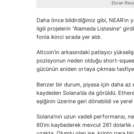
Ekran Res
Daha önce bildirdiğimiz gibi, NEAR’ın y
ilgili projelerin “Alameda Listesine” gird
fonla ikinci sırada yer aldı.
Altcoin’in arkasındaki patlayıcı yükseli
pozisyonun neden olduğu short-squeeze
gücünün aniden ortaya çıkması tasfiyel
Benzer bir durum, piyasa için daha az e
kaydeden Solana’da da görüldü. Ethereu
eşiğinin üzerine geri dönebildi ve yerel
Solana’nın uzun vadeli performansı, ne 
60’ını kaybederek mevcut 261 dolarlık 
uzakta. Olumlu olan ise, kripto para b