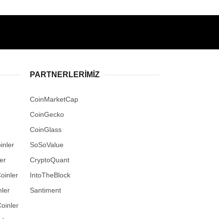
PARTNERLERIMIZ
CoinMarketCap
CoinGecko
CoinGlass
inler
SoSoValue
er
CryptoQuant
oinler
IntoTheBlock
ler
Santiment
oinler