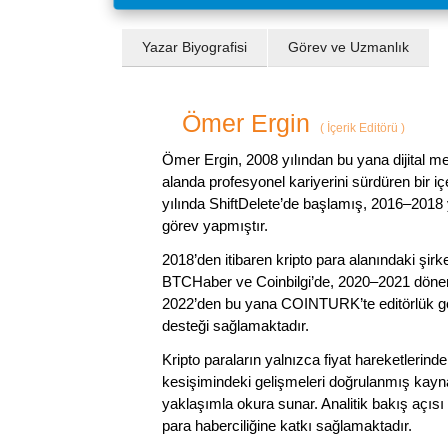
Yazar Biyografisi
Görev ve Uzmanlık
Ömer Ergin
(
İçerik Editörü
)
Ömer Ergin, 2008 yılından bu yana dijital me
alanda profesyonel kariyerini sürdüren bir iç
yılında ShiftDelete’de başlamış, 2016–2018 y
görev yapmıştır.
2018’den itibaren kripto para alanındaki şi
BTCHaber ve Coinbilgi’de, 2020–2021 dönemi
2022’den bu yana COINTURK’te editörlük gör
desteği sağlamaktadır.
Kripto paraların yalnızca fiyat hareketlerind
kesişimindeki gelişmeleri doğrulanmış kayna
yaklaşımla okura sunar. Analitik bakış açısı 
para haberciliğine katkı sağlamaktadır.