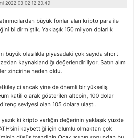
mi 2022 03 02 12.20.49
atırımcılardan büyük fonlar alan kripto para ile
iğini bildirmiştik. Yaklaşık 150 milyon dolarlık
şin büyük olasılıkla piyasadaki çok sayıda short
’dan kaynaklandığı değerlendiriliyor. Satın alım
er zincirine neden oldu.
tkileyici ancak yine de önemli bir yükseliş
m katili olarak gösterilen altcoin, 100 dolar
 direnç seviyesi olan 105 dolara ulaştı.
yazık ki kripto varlığın değerinin yaklaşık yüzde
ATH’sini kaybettiği için olumlu olmaktan çok
iriminin düşüş trendinin Ocak ayının sonundan bu