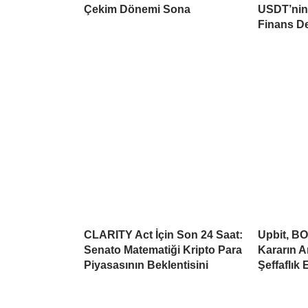
Çekim Dönemi Sona
USDT’nin 
Finans D
CLARITY Act İçin Son 24 Saat:
Upbit, BO
Senato Matematiği Kripto Para
Kararın A
Piyasasının Beklentisini
Şeffaflık 