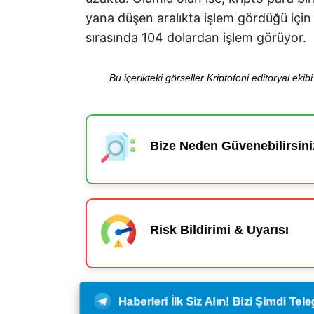
yana düşen aralıkta işlem gördüğü içi
sırasında 104 dolardan işlem görüyor.
Bu içerikteki görseller Kriptofoni editoryal ek
Bize Neden Güvenebilirsini
Risk Bildirimi & Uyarısı
Haberleri İlk Siz Alın! Bizi Şimdi Te