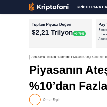
KRİPTO PARA H
Toplam Piyasa Değeri
Pay 
Bitcoi
$2,21 Trilyon
+0.79%
Ether
Altcoi
Ana Sayfa
›
Altcoin Haberleri
›
Piyasanın Ateşi Sönerken B
Piyasanın Ate
%10’dan Fazla
Ömer Ergin