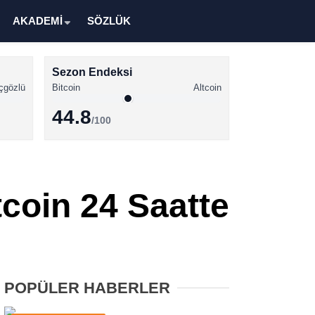
AKADEMİ
SÖZLÜK
Sezon Endeksi
çgözlü
Bitcoin
Altcoin
44.8
/100
Kripto Para Haberleri
Bitcoin Haberleri
coin 24 Saatte
Altcoin Haberleri
Ethereum Haberleri
Solana Haberleri
POPÜLER HABERLER
XRP Haberleri
Memecoin Haberleri