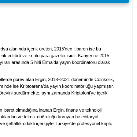
dya alanında içerik üreten, 2015’den itibaren ise bu
erik editörü ve kripto para gazetecisidir. Kariyerine 2015
ılları arasında Sihirli Elma’da yayın koordinatörü olarak
rketlerde görev alan Ergin, 2018–2021 döneminde Coinkolik,
nde ise Kriptoarena’da yayın koordinatörlüğü yapmıştır.
evini sürdürmekte, aynı zamanda Kriptofoni’ye içerik
en ibaret olmadığına inanan Ergin, finans ve teknoloji
klardan ve teknik doğruluğu koruyan bir editoryal
ve şeffaflık odaklı içeriğiyle Türkiye’de profesyonel kripto