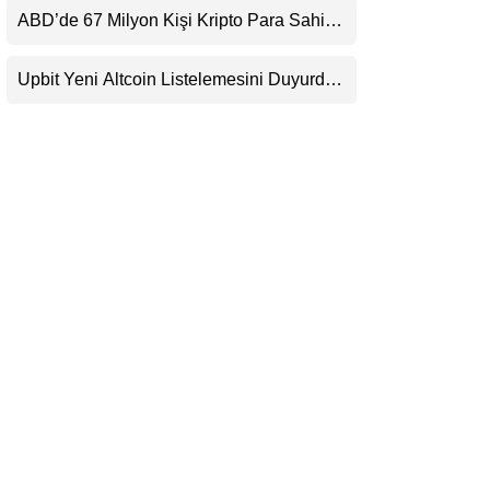
Beklentisini Bozabilir
ABD’de 67 Milyon Kişi Kripto Para Sahibi:
LinkedIn
Ripple’dan “Eski Algılar Yıkıldı” Mesajı
Upbit Yeni Altcoin Listelemesini Duyurdu:
Telegram
KRW, BTC ve USDT Paritelerinde İşlem
Görecek