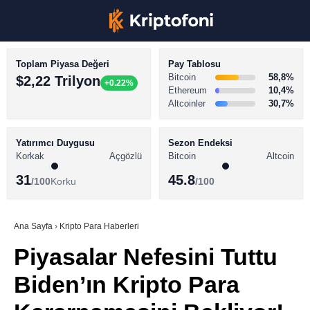
Toplam Piyasa Değeri
Pay Tablosu
Bitcoin
58,8%
$2,22 Trilyon
+0.22%
Ethereum
10,4%
Altcoinler
30,7%
KRİPTO PARA HABERLERİ
Facebook
BİTCOİN HABERLERİ
Yatırımcı Duygusu
Sezon Endeksi
Korkak
Açgözlü
Bitcoin
Altcoin
ALTCOİN HABERLERİ
31
45.8
/100
Korku
/100
AKADEMİ
Instagram
SÖZLÜK
Ana Sayfa
›
Kripto Para Haberleri
Piyasalar Nefesini Tuttu
Youtube
Biden’ın Kripto Para
TikTok