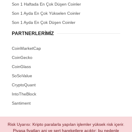
Son 1 Haftada En Çok Düşen Coinler
Son 1 Ayda En Çok Yükselen Coinler
Son 1 Ayda En Çok Düşen Coinler
PARTNERLERIMIZ
CoinMarketCap
CoinGecko
CoinGlass
SoSoValue
CryptoQuant
IntoTheBlock
Santiment
Risk Uyarısı: Kripto paralarla yapılan işlemler yüksek risk içerir.
Piyasa fiyatları ani ve sert hareketlere açıktır; bu nedenle