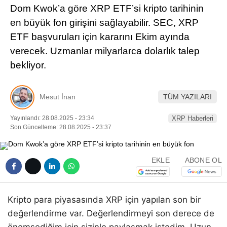
Dom Kwok’a göre XRP ETF’si kripto tarihinin
Pinterest
en büyük fon girişini sağlayabilir. SEC, XRP
ETF başvuruları için kararını Ekim ayında
LinkedIn
verecek. Uzmanlar milyarlarca dolarlık talep
bekliyor.
Telegram
Mesut İnan
TÜM YAZILARI
Yayınlandı: 28.08.2025 - 23:34
XRP Haberleri
Son Güncelleme: 28.08.2025 - 23:37
EKLE
ABONE OL
Kripto para piyasasında XRP için yapılan son bir
değerlendirme var. Değerlendirmeyi son derece de
önemsediğim için sizinle paylaşmak istedim. Uzun