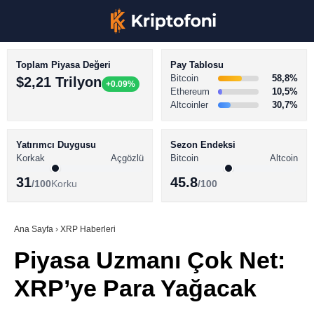
Toplam Piyasa Değeri
Pay Tablosu
Bitcoin
58,8%
$2,21 Trilyon
+0.09%
Ethereum
10,5%
Altcoinler
30,7%
KRİPTO PARA HABERLERİ
Facebook
BİTCOİN HABERLERİ
Yatırımcı Duygusu
Sezon Endeksi
Korkak
Açgözlü
Bitcoin
Altcoin
ALTCOİN HABERLERİ
31
45.8
/100
Korku
/100
AKADEMİ
Instagram
SÖZLÜK
Ana Sayfa
›
XRP Haberleri
Piyasa Uzmanı Çok Net:
Youtube
XRP’ye Para Yağacak
TikTok