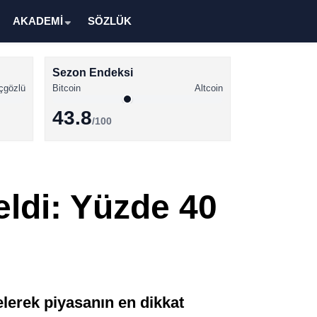
AKADEMİ
SÖZLÜK
Sezon Endeksi
çgözlü
Bitcoin
Altcoin
43.8
/100
Kripto Para Haberleri
Bitcoin Haberleri
ldi: Yüzde 40
Altcoin Haberleri
Ethereum Haberleri
Solana Haberleri
XRP Haberleri
elerek piyasanın en dikkat
Memecoin Haberleri