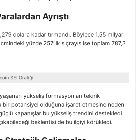
Paralardan Ayrıştı
 0,279 dolara kadar tırmandı. Böylece 1,55 milyar
hacmindeki yüzde 257’lik sıçrayış ise toplam 787,3
tcoin SEI Grafiği
e yaşanan yükseliş formasyonları teknik
ru bir potansiyel olduğuna işaret etmesine neden
üçlü kapanışlar bu yükseliş trendini destekledi.
kabileceği beklentisi de bu ilgiyi körükledi.