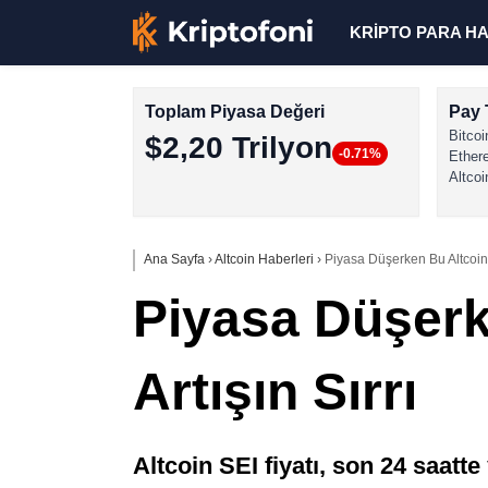
KRİPTO PARA H
Toplam Piyasa Değeri
Pay 
Bitcoi
$2,20 Trilyon
-0.71%
Ether
Altcoi
Ana Sayfa
›
Altcoin Haberleri
›
Piyasa Düşerken Bu Altcoin 
Piyasa Düşerk
Artışın Sırrı
Altcoin SEI fiyatı, son 24 saatt