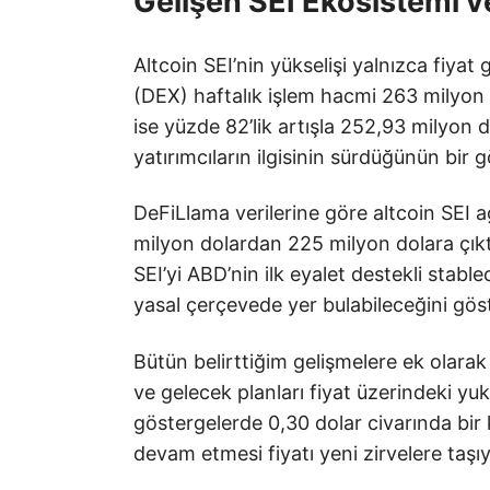
Gelişen SEI Ekosistemi v
Altcoin SEI’nin yükselişi yalnızca fiyat 
(DEX) haftalık işlem hacmi 263 milyon do
ise yüzde 82’lik artışla 252,93 milyon d
yatırımcıların ilgisinin sürdüğünün bir 
DeFiLlama verilerine göre altcoin SEI 
milyon dolardan 225 milyon dolara çı
SEI’yi ABD’nin ilk eyalet destekli stab
yasal çerçevede yer bulabileceğini göst
Bütün belirttiğim gelişmelere ek olara
ve gelecek planları fiyat üzerindeki yuk
göstergelerde 0,30 dolar civarında b
devam etmesi fiyatı yeni zirvelere taşıy