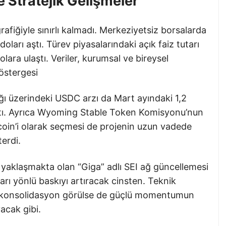
e Stratejik Gelişmeler
grafiğiyle sınırlı kalmadı. Merkeziyetsiz borsalarda
ları aştı. Türev piyasalarındaki açık faiz tutarı
olara ulaştı. Veriler, kurumsal ve bireysel
göstergesi
ağı üzerindeki USDC arzı da Mart ayındaki 1,2
ktı. Ayrıca Wyoming Stable Token Komisyonu’nun
lecoin’i olarak seçmesi de projenin uzun vadede
erdi.
k yaklaşmakta olan “Giga” adlı SEI ağ güncellemesi
arı yönlü baskıyı artıracak cinsten. Teknik
ir konsolidasyon görülse de güçlü momentumun
acak gibi.