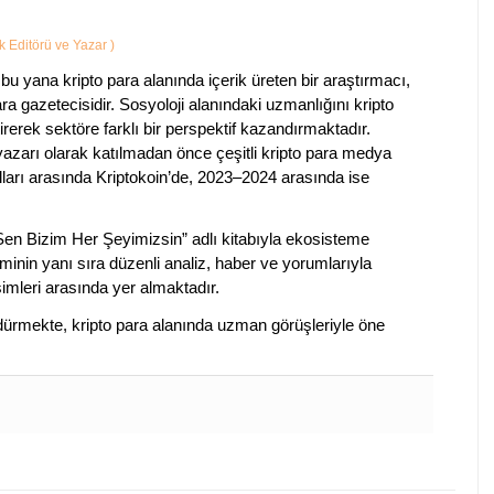
ik Editörü ve Yazar
)
bu yana kripto para alanında içerik üreten bir araştırmacı,
a gazetecisidir. Sosyoloji alanındaki uzmanlığını kripto
irerek sektöre farklı bir perspektif kazandırmaktadır.
 yazarı olarak katılmadan önce çeşitli kripto para medya
lları arasında Kriptokoin’de, 2023–2024 arasında ise
 Sen Bizim Her Şeyimizsin” adlı kitabıyla ekosisteme
iminin yanı sıra düzenli analiz, haber ve yorumlarıyla
isimleri arasında yer almaktadır.
sürdürmekte, kripto para alanında uzman görüşleriyle öne