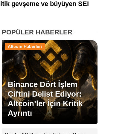
politik gevşeme ve büyüyen SEI
Stablecoin Haberleri
POPÜLER HABERLER
Facebook
Altcoin Haberleri
Instagram
Binance Dört İşlem
Youtube
Çiftini Delist Ediyor:
Altcoin’ler İçin Kritik
TikTok
Ayrıntı
Pinterest