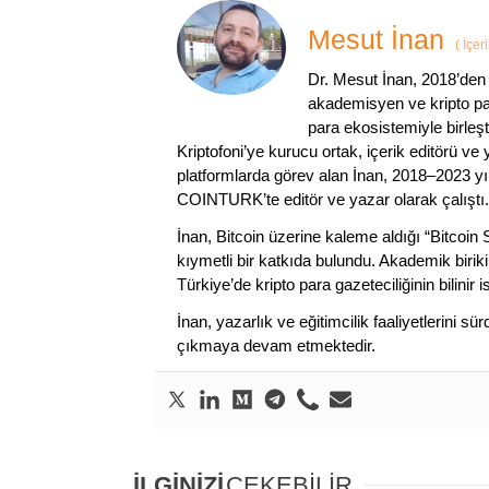
Mesut İnan
(
İçer
Dr. Mesut İnan, 2018’den 
akademisyen ve kripto par
para ekosistemiyle birleşt
Kriptofoni’ye kurucu ortak, içerik editörü ve
platformlarda görev alan İnan, 2018–2023 yı
COINTURK’te editör ve yazar olarak çalıştı.
İnan, Bitcoin üzerine kaleme aldığı “Bitcoin
kıymetli bir katkıda bulundu. Akademik birik
Türkiye’de kripto para gazeteciliğinin bilinir 
İnan, yazarlık ve eğitimcilik faaliyetlerini 
çıkmaya devam etmektedir.
İLGİNİZİ
ÇEKEBİLİR