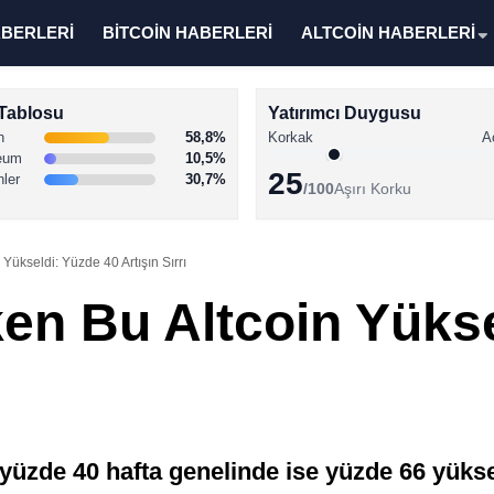
ABERLERİ
BİTCOİN HABERLERİ
ALTCOİN HABERLERİ
Tablosu
Yatırımcı Duygusu
n
58,8%
Korkak
A
eum
10,5%
25
nler
30,7%
/100
Aşırı Korku
Yükseldi: Yüzde 40 Artışın Sırrı
en Bu Altcoin Yükse
e yüzde 40 hafta genelinde ise yüzde 66 yüks