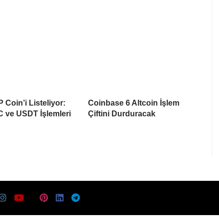
 Coin’i Listeliyor:
Coinbase 6 Altcoin İşlem
 ve USDT İşlemleri
Çiftini Durduracak