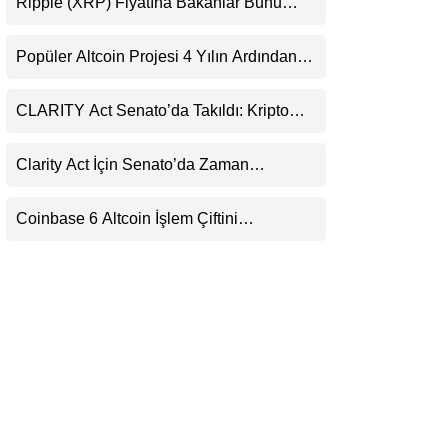
Ripple (XRP) Fiyatına Bakanlar Bunu
LinkedIn
Kaçırıyor: Evernorth’tan Dikkat Çeken
Uyarı
Popüler Altcoin Projesi 4 Yılın Ardından
Telegram
Kapanıyor: Kullanıcılara 21 Ağustos
Uyarısı
CLARITY Act Senato’da Takıldı: Kripto
Para Piyasası 2027’yi Fiyatlıyor
Clarity Act İçin Senato’da Zaman
Daralıyor
Coinbase 6 Altcoin İşlem Çiftini
Durduracak