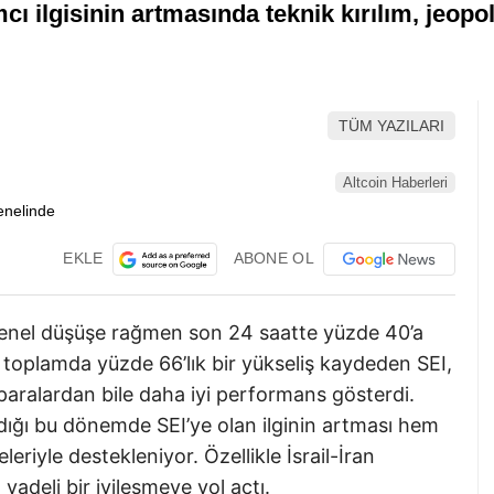
mcı ilgisinin artmasında teknik kırılım, jeo
TÜM YAZILARI
Altcoin Haberleri
EKLE
ABONE OL
 genel düşüşe rağmen son 24 saatte yüzde 40’a
a toplamda yüzde 66’lık bir yükseliş kaydeden SEI,
paralardan bile daha iyi performans gösterdi.
ndığı bu dönemde SEI’ye olan ilginin artması hem
eriyle destekleniyor. Özellikle İsrail-İran
vadeli bir iyileşmeye yol açtı.