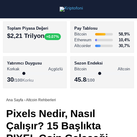
Toplam Piyasa Değeri
Pay Tablosu
Bitcoin
58,9%
$2,21 Trilyon
+0.07%
Ethereum
10,4%
Altcoinler
30,7%
KRİPTO PARA HABERLERİ
Facebook
BİTCOİN HABERLERİ
Yatırımcı Duygusu
Sezon Endeksi
Korkak
Açgözlü
Bitcoin
Altcoin
ALTCOİN HABERLERİ
30
45.8
/100
Korku
/100
AKADEMİ
Instagram
SÖZLÜK
Ana Sayfa
›
Altcoin Rehberleri
Pixels Nedir, Nasıl
Youtube
Çalışır? 15 Başlıkta
TikTok