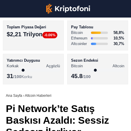
Toplam Piyasa Değeri
Pay Tablosu
Bitcoin
58,8%
$2,21 Trilyon
-0.06%
Ethereum
10,5%
Altcoinler
30,7%
KRİPTO PARA HABERLERİ
Facebook
BİTCOİN HABERLERİ
Yatırımcı Duygusu
Sezon Endeksi
Korkak
Açgözlü
Bitcoin
Altcoin
ALTCOİN HABERLERİ
31
45.8
/100
Korku
/100
AKADEMİ
Instagram
SÖZLÜK
Ana Sayfa
›
Altcoin Haberleri
Pi Network’te Satış
Youtube
Baskısı Azaldı: Sessiz
TikTok