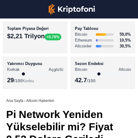
Toplam Piyasa Değeri
Pay Tablosu
Bitcoin
59,0%
$2,21 Trilyon
+0.78%
Ethereum
10,5%
Altcoinler
30,5%
KRİPTO PARA HABERLERİ
Facebook
BİTCOİN HABERLERİ
Yatırımcı Duygusu
Sezon Endeksi
Korkak
Açgözlü
Bitcoin
Altcoin
ALTCOİN HABERLERİ
29
42.7
/100
Korku
/100
AKADEMİ
Instagram
SÖZLÜK
Ana Sayfa
›
Altcoin Haberleri
Pi Network Yeniden
Youtube
Yükselebilir mi? Fiyat
TikTok