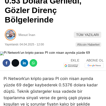
0.53 Dolara Geriledi,
Pinterest
Gözler Direnç
Bölgelerinde
LinkedIn
Telegram
Mesut İnan
TÜM YAZILARI
Yayınlandı: 04.04.2025 - 12:00
Altcoin Haberleri
EKLE
ABONE OL
Pi Network’un kripto parası PI coin nisan ayında
yüzde 69 değer kaybederek 0.5376 dolara kadar
düştü. Teknik göstergeler kısa vadede bir
toparlanma sinyali verse de geniş çaplı piyasa
koşulları ve iç sorunlar fiyatın kalıcı bir şekilde