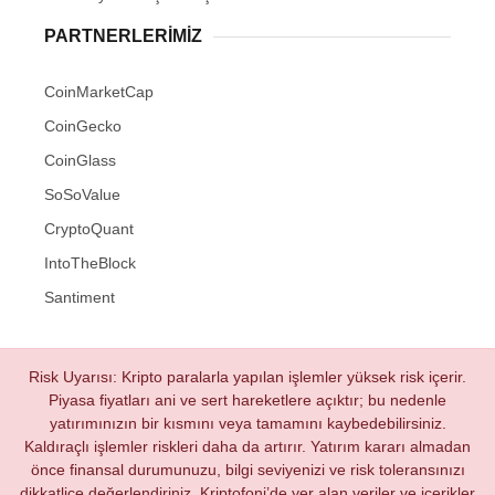
PARTNERLERIMIZ
CoinMarketCap
CoinGecko
CoinGlass
SoSoValue
CryptoQuant
IntoTheBlock
Santiment
Risk Uyarısı: Kripto paralarla yapılan işlemler yüksek risk içerir.
Piyasa fiyatları ani ve sert hareketlere açıktır; bu nedenle
yatırımınızın bir kısmını veya tamamını kaybedebilirsiniz.
Kaldıraçlı işlemler riskleri daha da artırır. Yatırım kararı almadan
önce finansal durumunuzu, bilgi seviyenizi ve risk toleransınızı
dikkatlice değerlendiriniz. Kriptofoni’de yer alan veriler ve içerikler