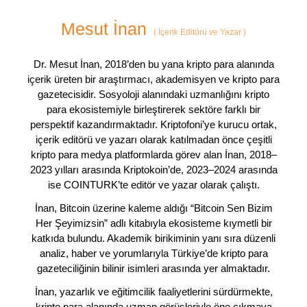
Mesut İnan
(
İçerik Editörü ve Yazar
)
Dr. Mesut İnan, 2018’den bu yana kripto para alanında
içerik üreten bir araştırmacı, akademisyen ve kripto para
gazetecisidir. Sosyoloji alanındaki uzmanlığını kripto
para ekosistemiyle birleştirerek sektöre farklı bir
perspektif kazandırmaktadır. Kriptofoni’ye kurucu ortak,
içerik editörü ve yazarı olarak katılmadan önce çeşitli
kripto para medya platformlarda görev alan İnan, 2018–
2023 yılları arasında Kriptokoin’de, 2023–2024 arasında
ise COINTURK’te editör ve yazar olarak çalıştı.
İnan, Bitcoin üzerine kaleme aldığı “Bitcoin Sen Bizim
Her Şeyimizsin” adlı kitabıyla ekosisteme kıymetli bir
katkıda bulundu. Akademik birikiminin yanı sıra düzenli
analiz, haber ve yorumlarıyla Türkiye’de kripto para
gazeteciliğinin bilinir isimleri arasında yer almaktadır.
İnan, yazarlık ve eğitimcilik faaliyetlerini sürdürmekte,
kripto para alanında uzman görüşleriyle öne çıkmaya