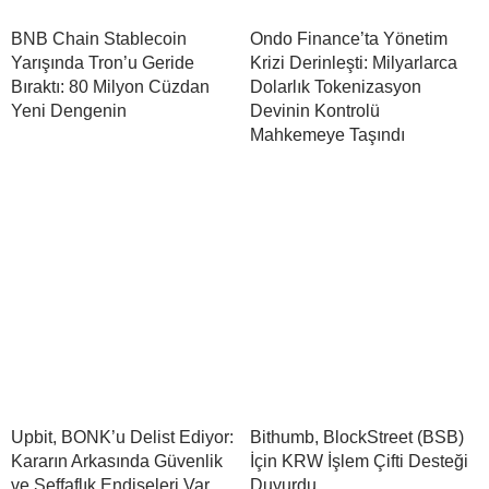
BNB Chain Stablecoin
Ondo Finance’ta Yönetim
Yarışında Tron’u Geride
Krizi Derinleşti: Milyarlarca
Bıraktı: 80 Milyon Cüzdan
Dolarlık Tokenizasyon
Yeni Dengenin
Devinin Kontrolü
Mahkemeye Taşındı
Upbit, BONK’u Delist Ediyor:
Bithumb, BlockStreet (BSB)
Kararın Arkasında Güvenlik
İçin KRW İşlem Çifti Desteği
ve Şeffaflık Endişeleri Var
Duyurdu