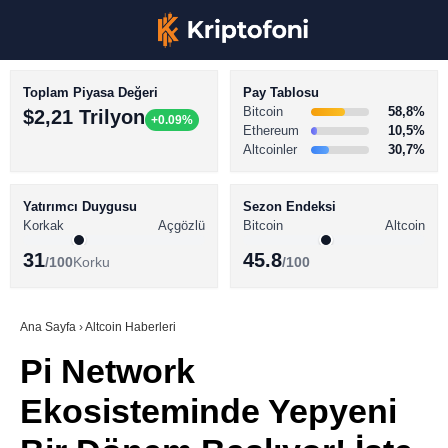
Toplam Piyasa Değeri
Pay Tablosu
Bitcoin
58,8%
$2,21 Trilyon
+0.09%
Ethereum
10,5%
Altcoinler
30,7%
KRİPTO PARA HABERLERİ
Facebook
BİTCOİN HABERLERİ
Yatırımcı Duygusu
Sezon Endeksi
Korkak
Açgözlü
Bitcoin
Altcoin
ALTCOİN HABERLERİ
31
45.8
/100
Korku
/100
AKADEMİ
Instagram
SÖZLÜK
Ana Sayfa
›
Altcoin Haberleri
Pi Network
Youtube
Ekosisteminde Yepyeni
TikTok