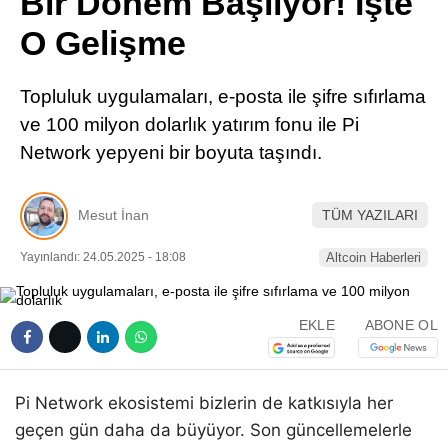
Bir Dönem Başlıyor! İşte
Pinterest
O Gelişme
LinkedIn
Topluluk uygulamaları, e-posta ile şifre sıfırlama
ve 100 milyon dolarlık yatırım fonu ile Pi
Telegram
Network yepyeni bir boyuta taşındı.
Mesut İnan
TÜM YAZILARI
Yayınlandı: 24.05.2025 - 18:08
Altcoin Haberleri
EKLE
ABONE OL
Pi Network ekosistemi bizlerin de katkısıyla her
geçen gün daha da büyüyor. Son güncellemelerle