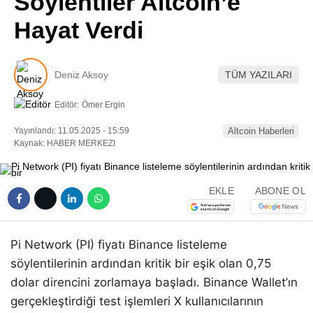
Söylentiler Altcoin’e
Pinterest
Hayat Verdi
LinkedIn
Deniz Aksoy
TÜM YAZILARI
Telegram
Editör:
Ömer Ergin
Yayınlandı: 11.05.2025 - 15:59
Altcoin Haberleri
Kaynak: HABER MERKEZI
EKLE
ABONE OL
Pi Network (PI) fiyatı Binance listeleme
söylentilerinin ardından kritik bir eşik olan 0,75
dolar direncini zorlamaya başladı. Binance Wallet’ın
gerçekleştirdiği test işlemleri X kullanıcılarının