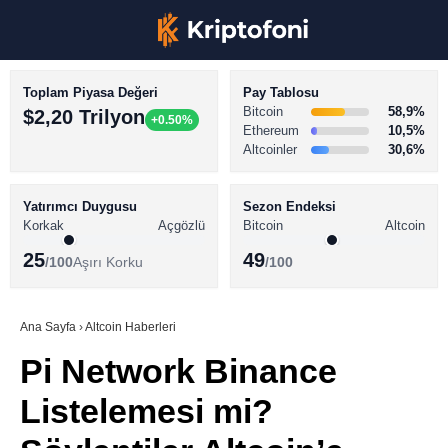
Toplam Piyasa Değeri
Pay Tablosu
Bitcoin
58,9%
$2,20 Trilyon
+0.50%
Ethereum
10,5%
Altcoinler
30,6%
KRİPTO PARA HABERLERİ
Facebook
BİTCOİN HABERLERİ
Yatırımcı Duygusu
Sezon Endeksi
Korkak
Açgözlü
Bitcoin
Altcoin
ALTCOİN HABERLERİ
25
49
/100
Aşırı Korku
/100
AKADEMİ
Instagram
SÖZLÜK
Ana Sayfa
›
Altcoin Haberleri
Pi Network Binance
Youtube
Listelemesi mi?
TikTok