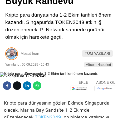
Büyük Randevu
Pinterest
Kripto para dünyasında 1-2 Ekim tarihleri önem
LinkedIn
kazandı. Singapur’da TOKEN2049 etkinliği
düzenlenecek. Pi Network sahnede görünür
Telegram
olmak için harekete geçti.
Mesut İnan
TÜM YAZILARI
Yayınlandı: 05.09.2025 - 15:43
Altcoin Haberleri
EKLE
ABONE OL
Kripto para dünyasının gözleri Ekimde Singapur’da
olacak. Marina Bay Sands’te 1–2 Ekim’de
düzenlenecek
TOKEN2049
, on binlerce katılımcıyı