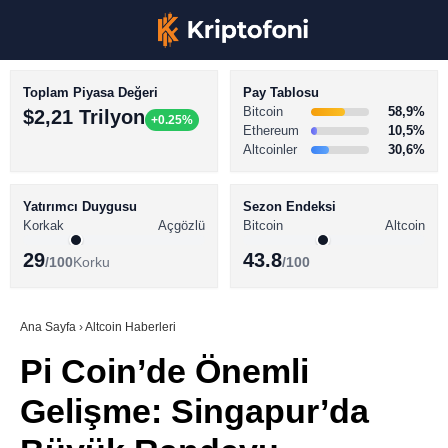
Toplam Piyasa Değeri
Pay Tablosu
Bitcoin
58,9%
$2,21 Trilyon
+0.25%
Ethereum
10,5%
Altcoinler
30,6%
KRİPTO PARA HABERLERİ
Facebook
BİTCOİN HABERLERİ
Yatırımcı Duygusu
Sezon Endeksi
Korkak
Açgözlü
Bitcoin
Altcoin
ALTCOİN HABERLERİ
29
43.8
/100
Korku
/100
AKADEMİ
Instagram
SÖZLÜK
Ana Sayfa
›
Altcoin Haberleri
Pi Coin’de Önemli
Youtube
Gelişme: Singapur’da
TikTok