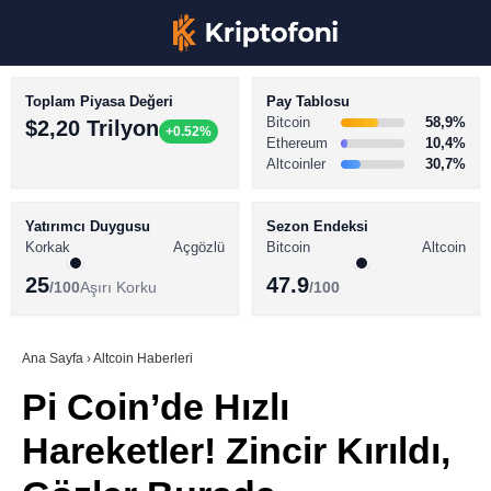
Toplam Piyasa Değeri
Pay Tablosu
Bitcoin
58,9%
$2,20 Trilyon
+0.52%
Ethereum
10,4%
Altcoinler
30,7%
KRİPTO PARA HABERLERİ
Facebook
BİTCOİN HABERLERİ
Yatırımcı Duygusu
Sezon Endeksi
Korkak
Açgözlü
Bitcoin
Altcoin
ALTCOİN HABERLERİ
25
47.9
/100
Aşırı Korku
/100
AKADEMİ
Instagram
SÖZLÜK
Ana Sayfa
›
Altcoin Haberleri
Pi Coin’de Hızlı
Youtube
Hareketler! Zincir Kırıldı,
TikTok