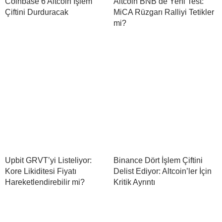
Coinbase 6 Altcoin İşlem
Altcoin BNB’de Yeni Test:
Çiftini Durduracak
MiCA Rüzgarı Ralliyi Tetikler
mi?
Upbit GRVT’yi Listeliyor:
Binance Dört İşlem Çiftini
Kore Likiditesi Fiyatı
Delist Ediyor: Altcoin’ler İçin
Hareketlendirebilir mi?
Kritik Ayrıntı