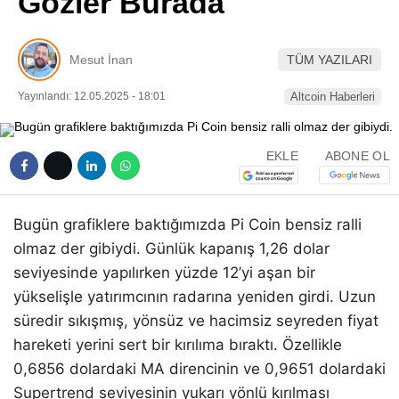
Gözler Burada
Pinterest
Mesut İnan
TÜM YAZILARI
LinkedIn
Yayınlandı: 12.05.2025 - 18:01
Altcoin Haberleri
Telegram
EKLE
ABONE OL
Bugün grafiklere baktığımızda Pi Coin bensiz ralli
olmaz der gibiydi. Günlük kapanış 1,26 dolar
seviyesinde yapılırken yüzde 12’yi aşan bir
yükselişle yatırımcının radarına yeniden girdi. Uzun
süredir sıkışmış, yönsüz ve hacimsiz seyreden fiyat
hareketi yerini sert bir kırılıma bıraktı. Özellikle
0,6856 dolardaki MA direncinin ve 0,9651 dolardaki
Supertrend seviyesinin yukarı yönlü kırılması